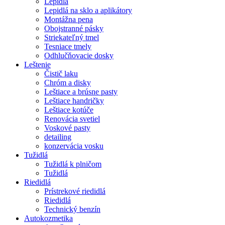
Lepidlá
Lepidlá na sklo a aplikátory
Montážna pena
Obojstranné pásky
Striekateľný tmel
Tesniace tmely
Odhlučňovacie dosky
Leštenie
Čistič laku
Chróm a disky
Leštiace a brúsne pasty
Leštiace handričky
Leštiace kotúče
Renovácia svetiel
Voskové pasty
detailing
konzervácia vosku
Tužidlá
Tužidlá k plničom
Tužidlá
Riedidlá
Prístrekové riedidlá
Riedidlá
Technický benzín
Autokozmetika