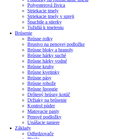
Polyesterová živica
Striekacie tmely
Striekacie tmely v spreji
Špachtle a stierky
Tužidlá k tmeleniu
Brúsenie
Brúsne rolky
Brusivo na penovej podložke
Brúsne bloky a hranoly
Brúsne hárky suché
Brúsne hárky vodné
Brúsne kruhy
Brúsne kvetinky
Brúsne pásy
Brúsne rohože
Brúsne špongie
Drôtený brúsny kotúč
Držiaky na brúsenie
Kontrol púder
Matovacie pasty
Penové podložky
Unášacie taniere
Základy
Odhrdzovače