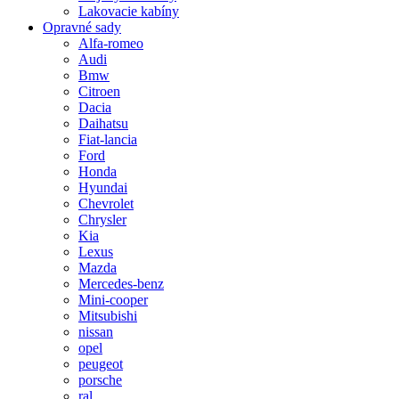
Lakovacie kabíny
Opravné sady
Alfa-romeo
Audi
Bmw
Citroen
Dacia
Daihatsu
Fiat-lancia
Ford
Honda
Hyundai
Chevrolet
Chrysler
Kia
Lexus
Mazda
Mercedes-benz
Mini-cooper
Mitsubishi
nissan
opel
peugeot
porsche
ral