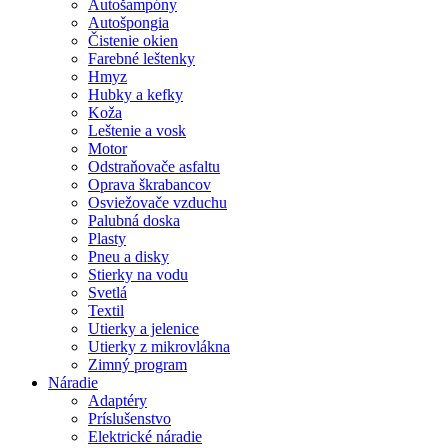
Autošampóny
Autošpongia
Čistenie okien
Farebné leštenky
Hmyz
Hubky a kefky
Koža
Leštenie a vosk
Motor
Odstraňovače asfaltu
Oprava škrabancov
Osviežovače vzduchu
Palubná doska
Plasty
Pneu a disky
Stierky na vodu
Svetlá
Textil
Utierky a jelenice
Utierky z mikrovlákna
Zimný program
Náradie
Adaptéry
Príslušenstvo
Elektrické náradie