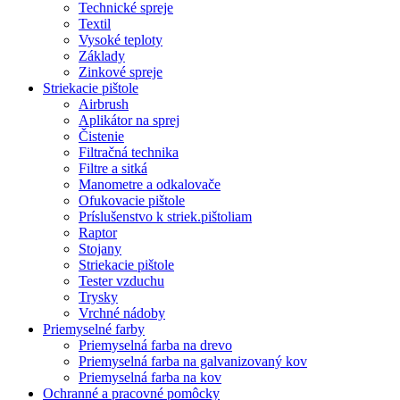
Technické spreje
Textil
Vysoké teploty
Základy
Zinkové spreje
Striekacie pištole
Airbrush
Aplikátor na sprej
Čistenie
Filtračná technika
Filtre a sitká
Manometre a odkalovače
Ofukovacie pištole
Príslušenstvo k striek.pištoliam
Raptor
Stojany
Striekacie pištole
Tester vzduchu
Trysky
Vrchné nádoby
Priemyselné farby
Priemyselná farba na drevo
Priemyselná farba na galvanizovaný kov
Priemyselná farba na kov
Ochranné a pracovné pomôcky