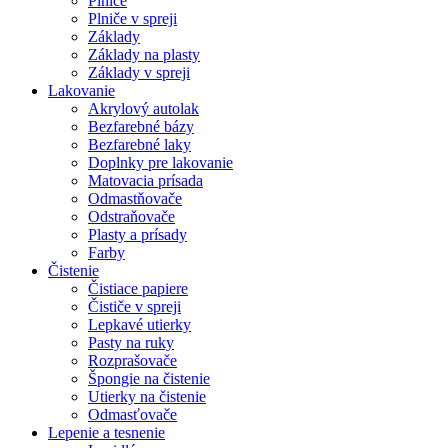
Plniče
Plniče v spreji
Základy
Základy na plasty
Základy v spreji
Lakovanie
Akrylový autolak
Bezfarebné bázy
Bezfarebné laky
Doplnky pre lakovanie
Matovacia prísada
Odmastňovače
Odstraňovače
Plasty a prísady
Farby
Čistenie
Čistiace papiere
Čističe v spreji
Lepkavé utierky
Pasty na ruky
Rozprašovače
Špongie na čistenie
Utierky na čistenie
Odmasťovače
Lepenie a tesnenie