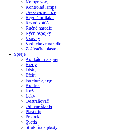
Kompresory
Kontrolná lampa
Orezávacie nože
Regulátor tlaku
Rezné kotúče
Ručné náradie
Rýchlospojky
Vsuvky
Vzduchové náradie
Zošívačka plastov
Spreje
Aplikátor na sprej
Brzdy
Disky
Efekt
Farebné spreje
Kontrol
Koža
Laky
Odstraňovač
Odtiene škoda
Plastidip
Prístrek
Svetlá
Štruktúra a plasty