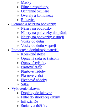
Masky
Filtre a respirátory
Ochranné okuliare
Overaly a kombinézy
Rukavice
Ochrana a náter na podvozky
Nátery na podvozky
Nátery na podvozky do pištole
Nátery na podvozky v spreji
Vosky do dutín
Vosky do dutín v spreji
Pomocný a doplnkový materiál
Korekčné štetce
Opravná sada so štetcom
Opravné tyčinky
Plastové fľaše
Plastové nádoby
Plastové vedrá
Plechové nádoby
Sitká
Vybavenie lakovne
Doplnky do lakovne
Filtre do striekacej kabíny
Infražiariče
Stojany a držiaky