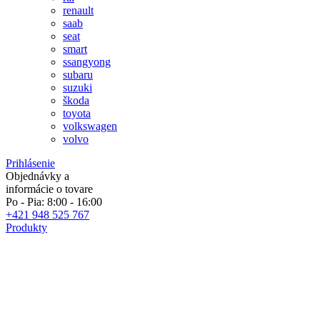
renault
saab
seat
smart
ssangyong
subaru
suzuki
škoda
toyota
volkswagen
volvo
Prihlásenie
Objednávky a
informácie o tovare
Po - Pia: 8:00 - 16:00
+421 948 525 767
Produkty
Špecialisti na autolakovanie
Ak si objednáte do 10:00 tovar odošleme v rovnaký deň!
obľúbené