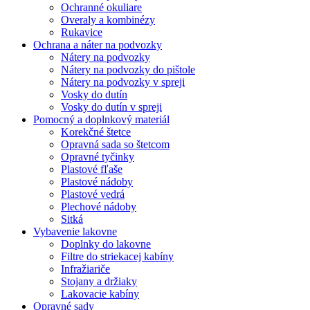
Ochranné okuliare
Overaly a kombinézy
Rukavice
Ochrana a náter na podvozky
Nátery na podvozky
Nátery na podvozky do pištole
Nátery na podvozky v spreji
Vosky do dutín
Vosky do dutín v spreji
Pomocný a doplnkový materiál
Korekčné štetce
Opravná sada so štetcom
Opravné tyčinky
Plastové fľaše
Plastové nádoby
Plastové vedrá
Plechové nádoby
Sitká
Vybavenie lakovne
Doplnky do lakovne
Filtre do striekacej kabíny
Infražiariče
Stojany a držiaky
Lakovacie kabíny
Opravné sady