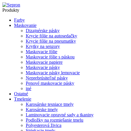
Produkty
Farby
Maskovanie
Dizajnérske pásky
Krycie fólie na autosedačky
Krycie fólie na pneumatiky
Krytky na senzory
Maskovacie fólie
Maskovacie fólie s páskou
Maskovacie papiere
Maskovacie pásky
Maskovacie pásky lemovacie
Neprebrúsiteľné pásky
Penové maskovacie pásky
iné
Ostatné
Tmelenie
Karosárske tesniace tmely
Karosárske tmely
Laminovacie opravné sady a tkaniny
Podložky na rozmiešanie tmelu
Polyesterová živica
Striekacie tmely