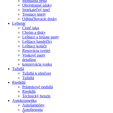
Montážna pena
Obojstranné pásky
Striekateľný tmel
Tesniace tmely
Odhlučňovacie dosky
Leštenie
Čistič laku
Chróm a disky
Leštiace a brúsne pasty
Leštiace handričky
Leštiace kotúče
Renovácia svetiel
Voskové pasty
detailing
konzervácia vosku
Tužidlá
Tužidlá k plničom
Tužidlá
Riedidlá
Prístrekové riedidlá
Riedidlá
Technický benzín
Autokozmetika
Autošampóny
Autošpongia