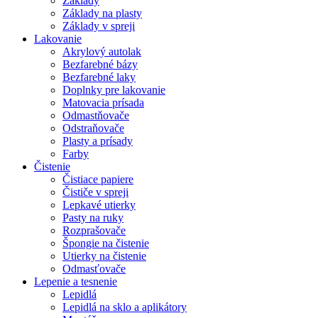
Základy
Základy na plasty
Základy v spreji
Lakovanie
Akrylový autolak
Bezfarebné bázy
Bezfarebné laky
Doplnky pre lakovanie
Matovacia prísada
Odmastňovače
Odstraňovače
Plasty a prísady
Farby
Čistenie
Čistiace papiere
Čističe v spreji
Lepkavé utierky
Pasty na ruky
Rozprašovače
Špongie na čistenie
Utierky na čistenie
Odmasťovače
Lepenie a tesnenie
Lepidlá
Lepidlá na sklo a aplikátory