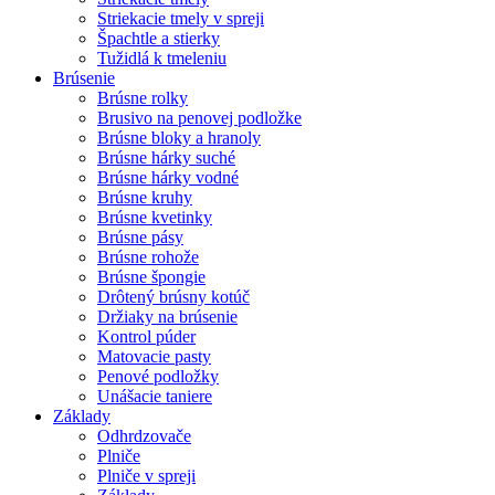
Striekacie tmely v spreji
Špachtle a stierky
Tužidlá k tmeleniu
Brúsenie
Brúsne rolky
Brusivo na penovej podložke
Brúsne bloky a hranoly
Brúsne hárky suché
Brúsne hárky vodné
Brúsne kruhy
Brúsne kvetinky
Brúsne pásy
Brúsne rohože
Brúsne špongie
Drôtený brúsny kotúč
Držiaky na brúsenie
Kontrol púder
Matovacie pasty
Penové podložky
Unášacie taniere
Základy
Odhrdzovače
Plniče
Plniče v spreji