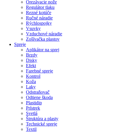
Orezávacie nože
Regulátor tlaku
Rezné kotúče
Ručné náradie
Rýchlospojky
Vsuvky
Vzduchové náradie
Zošívačka plastov
Spreje
Aplikátor na sprej
Brzdy
Disky
Efekt
Farebné spreje
Kontrol
Koža
Laky
Odstraňovač
Odtiene škoda
Plastidip
Prístrek
Svetlá
Štruktúra a plasty
Technické spreje
Textil