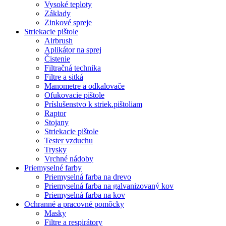
Vysoké teploty
Základy
Zinkové spreje
Striekacie pištole
Airbrush
Aplikátor na sprej
Čistenie
Filtračná technika
Filtre a sitká
Manometre a odkalovače
Ofukovacie pištole
Príslušenstvo k striek.pištoliam
Raptor
Stojany
Striekacie pištole
Tester vzduchu
Trysky
Vrchné nádoby
Priemyselné farby
Priemyselná farba na drevo
Priemyselná farba na galvanizovaný kov
Priemyselná farba na kov
Ochranné a pracovné pomôcky
Masky
Filtre a respirátory