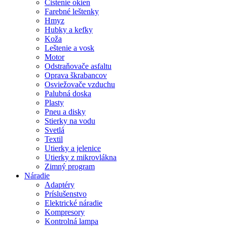
Čistenie okien
Farebné leštenky
Hmyz
Hubky a kefky
Koža
Leštenie a vosk
Motor
Odstraňovače asfaltu
Oprava škrabancov
Osviežovače vzduchu
Palubná doska
Plasty
Pneu a disky
Stierky na vodu
Svetlá
Textil
Utierky a jelenice
Utierky z mikrovlákna
Zimný program
Náradie
Adaptéry
Príslušenstvo
Elektrické náradie
Kompresory
Kontrolná lampa