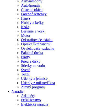
Autošampóny
Autošpongia
Čistenie okien
Farebné leštenky
Hmyz
Hubky a kefky
Koža
Leštenie a vosk
Motor
Odstraňovače asfaltu
Oprava škrabancov
Osviežovače vzduchu
Palubná doska
Plasty
Pneu a disky
Stierky na vodu
Svetlá
Textil
Utierky a jelenice
Utierky z mikrovlákna
Zimný program
Náradie
Adaptéry
Príslušenstvo
Elektrické náradie