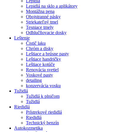
Lepidlá
Lepidlá na sklo a aplikátory
Montážna pena
Obojstranné pásky
Striekateľný tmel
Tesniace tmely
Odhlučňovacie dosky
Leštenie
Čistič laku
Chróm a disky
Leštiace a brúsne pasty
Leštiace handričky
Leštiace kotúče
Renovácia svetiel
Voskové pasty
detailing
konzervácia vosku
Tužidlá
Tužidlá k plničom
Tužidlá
Riedidlá
Prístrekové riedidlá
Riedidlá
Technický benzín
Autokozmetika