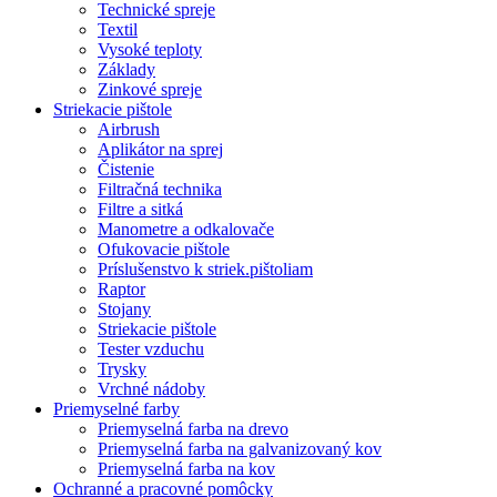
Technické spreje
Textil
Vysoké teploty
Základy
Zinkové spreje
Striekacie pištole
Airbrush
Aplikátor na sprej
Čistenie
Filtračná technika
Filtre a sitká
Manometre a odkalovače
Ofukovacie pištole
Príslušenstvo k striek.pištoliam
Raptor
Stojany
Striekacie pištole
Tester vzduchu
Trysky
Vrchné nádoby
Priemyselné farby
Priemyselná farba na drevo
Priemyselná farba na galvanizovaný kov
Priemyselná farba na kov
Ochranné a pracovné pomôcky