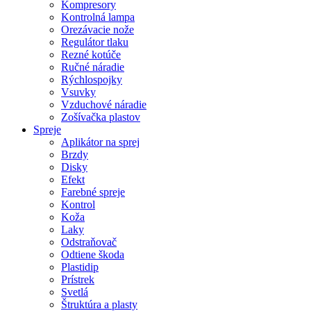
Kompresory
Kontrolná lampa
Orezávacie nože
Regulátor tlaku
Rezné kotúče
Ručné náradie
Rýchlospojky
Vsuvky
Vzduchové náradie
Zošívačka plastov
Spreje
Aplikátor na sprej
Brzdy
Disky
Efekt
Farebné spreje
Kontrol
Koža
Laky
Odstraňovač
Odtiene škoda
Plastidip
Prístrek
Svetlá
Štruktúra a plasty