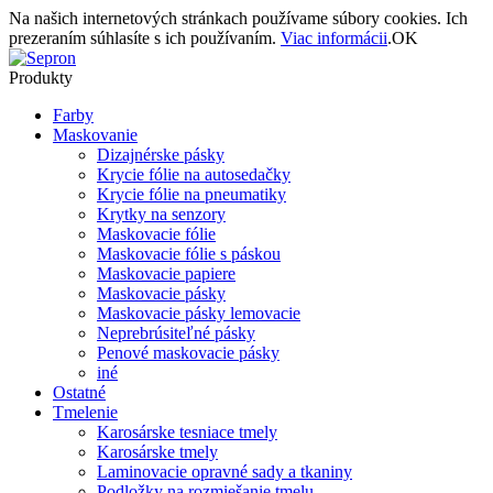
Na našich internetových stránkach používame súbory cookies. Ich
prezeraním súhlasíte s ich používaním.
Viac informácii
.
OK
Produkty
Farby
Maskovanie
Dizajnérske pásky
Krycie fólie na autosedačky
Krycie fólie na pneumatiky
Krytky na senzory
Maskovacie fólie
Maskovacie fólie s páskou
Maskovacie papiere
Maskovacie pásky
Maskovacie pásky lemovacie
Neprebrúsiteľné pásky
Penové maskovacie pásky
iné
Ostatné
Tmelenie
Karosárske tesniace tmely
Karosárske tmely
Laminovacie opravné sady a tkaniny
Podložky na rozmiešanie tmelu