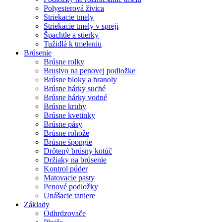
Polyesterová živica
Striekacie tmely
Striekacie tmely v spreji
Špachtle a stierky
Tužidlá k tmeleniu
Brúsenie
Brúsne rolky
Brusivo na penovej podložke
Brúsne bloky a hranoly
Brúsne hárky suché
Brúsne hárky vodné
Brúsne kruhy
Brúsne kvetinky
Brúsne pásy
Brúsne rohože
Brúsne špongie
Drôtený brúsny kotúč
Držiaky na brúsenie
Kontrol púder
Matovacie pasty
Penové podložky
Unášacie taniere
Základy
Odhrdzovače