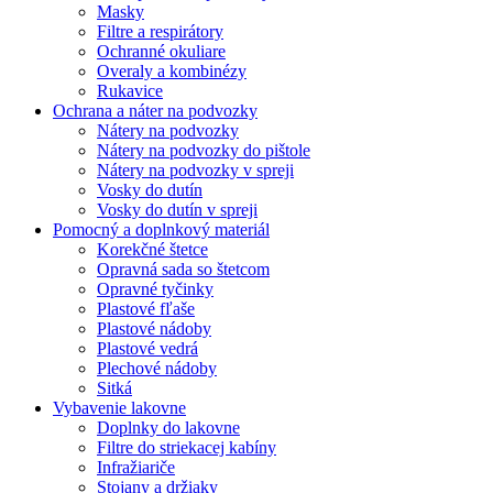
Masky
Filtre a respirátory
Ochranné okuliare
Overaly a kombinézy
Rukavice
Ochrana a náter na podvozky
Nátery na podvozky
Nátery na podvozky do pištole
Nátery na podvozky v spreji
Vosky do dutín
Vosky do dutín v spreji
Pomocný a doplnkový materiál
Korekčné štetce
Opravná sada so štetcom
Opravné tyčinky
Plastové fľaše
Plastové nádoby
Plastové vedrá
Plechové nádoby
Sitká
Vybavenie lakovne
Doplnky do lakovne
Filtre do striekacej kabíny
Infražiariče
Stojany a držiaky