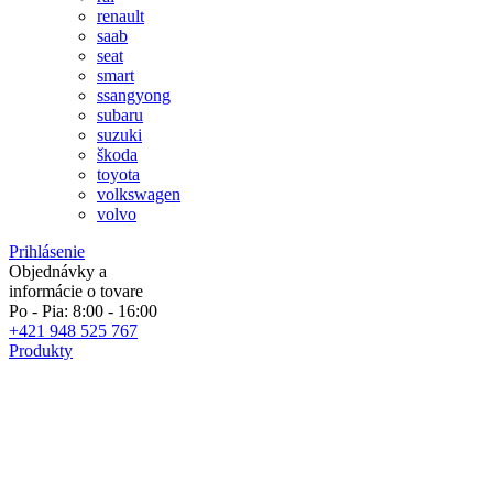
renault
saab
seat
smart
ssangyong
subaru
suzuki
škoda
toyota
volkswagen
volvo
Prihlásenie
Objednávky a
informácie o tovare
Po - Pia: 8:00 - 16:00
+421 948 525 767
Produkty
Špecialisti na autolakovanie
Ak si objednáte do 10:00 tovar odošleme v rovnaký deň!
obľúbené