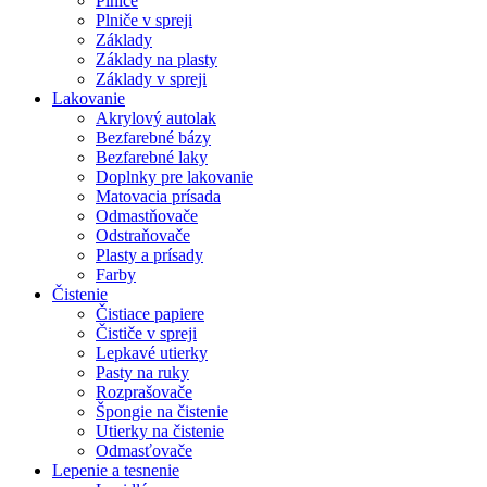
Plniče
Plniče v spreji
Základy
Základy na plasty
Základy v spreji
Lakovanie
Akrylový autolak
Bezfarebné bázy
Bezfarebné laky
Doplnky pre lakovanie
Matovacia prísada
Odmastňovače
Odstraňovače
Plasty a prísady
Farby
Čistenie
Čistiace papiere
Čističe v spreji
Lepkavé utierky
Pasty na ruky
Rozprašovače
Špongie na čistenie
Utierky na čistenie
Odmasťovače
Lepenie a tesnenie