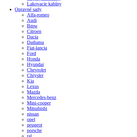
Lakovacie kabíny
Opravné sady
Alfa-romeo
Audi
Bmw
Citroen
Dacia
Daihatsu
Fiat-lancia
Ford
Honda
Hyundai
Chevrolet
Chrysler
Kia
Lexus
Mazda
Mercedes-benz
Mini-cooper
Mitsubishi
nissan
opel
peugeot
porsche
ral