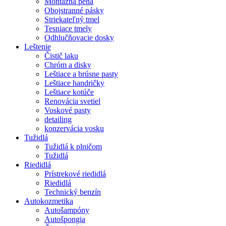
Montážna pena
Obojstranné pásky
Striekateľný tmel
Tesniace tmely
Odhlučňovacie dosky
Leštenie
Čistič laku
Chróm a disky
Leštiace a brúsne pasty
Leštiace handričky
Leštiace kotúče
Renovácia svetiel
Voskové pasty
detailing
konzervácia vosku
Tužidlá
Tužidlá k plničom
Tužidlá
Riedidlá
Prístrekové riedidlá
Riedidlá
Technický benzín
Autokozmetika
Autošampóny
Autošpongia