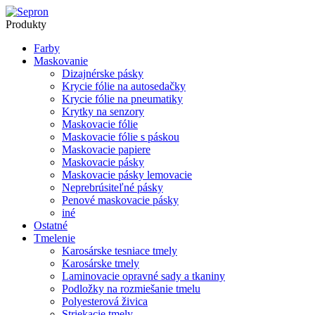
Produkty
Farby
Maskovanie
Dizajnérske pásky
Krycie fólie na autosedačky
Krycie fólie na pneumatiky
Krytky na senzory
Maskovacie fólie
Maskovacie fólie s páskou
Maskovacie papiere
Maskovacie pásky
Maskovacie pásky lemovacie
Neprebrúsiteľné pásky
Penové maskovacie pásky
iné
Ostatné
Tmelenie
Karosárske tesniace tmely
Karosárske tmely
Laminovacie opravné sady a tkaniny
Podložky na rozmiešanie tmelu
Polyesterová živica
Striekacie tmely