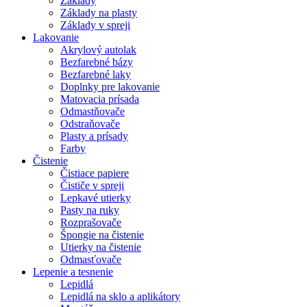
Základy
Základy na plasty
Základy v spreji
Lakovanie
Akrylový autolak
Bezfarebné bázy
Bezfarebné laky
Doplnky pre lakovanie
Matovacia prísada
Odmastňovače
Odstraňovače
Plasty a prísady
Farby
Čistenie
Čistiace papiere
Čističe v spreji
Lepkavé utierky
Pasty na ruky
Rozprašovače
Špongie na čistenie
Utierky na čistenie
Odmasťovače
Lepenie a tesnenie
Lepidlá
Lepidlá na sklo a aplikátory