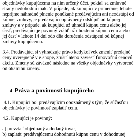
objednávky kupujúcemu na ním určený účet, pokiaľ sa zmluvné
strany nedohodnú inak. V prípade, ak kupujúci v primeranej lehote
neprijme náhradné plnenie ponúkané predávajúcim ani neodstúpi od
kúpnej zmluvy, je predávajúci oprávnený odstúpiť od kúpnej
zmluvy a v prípade, ak kupujúci už uhradil kúpnu cenu alebo jej
časť, predávajúci je povinný vrátiť už uhradenú kúpnu cenu alebo
jej časť v lehote 14 dní odo dňa doručenia odstúpení od kúpnej
zmluvy kupujúcemu.
3.4. Predávajúci si vyhradzuje právo kedykoľvek zmeniť predajné
ceny uverejnené v e-shope, zrušiť alebo zaviesť ľubovoľnú cenovú
akciu. Zmeny sú záväzné následne na všetky objednávky vytvorené
od okamihu zmeny.
Práva a povinnosti kupujúceho
4.1. Kupujúci bol predávajúcim oboznámený s tým, že súčasťou
objednávky je povinnosť zaplatiť cenu.
4.2. Kupujúci je povinný:
a) prevziať objednaný a dodaný tovar,
b) zaplatiť predávajúcemu dohodnutú kúpnu cenu v dohodnutej