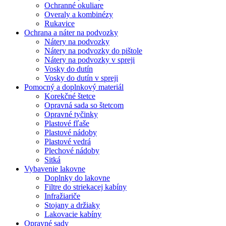
Ochranné okuliare
Overaly a kombinézy
Rukavice
Ochrana a náter na podvozky
Nátery na podvozky
Nátery na podvozky do pištole
Nátery na podvozky v spreji
Vosky do dutín
Vosky do dutín v spreji
Pomocný a doplnkový materiál
Korekčné štetce
Opravná sada so štetcom
Opravné tyčinky
Plastové fľaše
Plastové nádoby
Plastové vedrá
Plechové nádoby
Sitká
Vybavenie lakovne
Doplnky do lakovne
Filtre do striekacej kabíny
Infražiariče
Stojany a držiaky
Lakovacie kabíny
Opravné sady