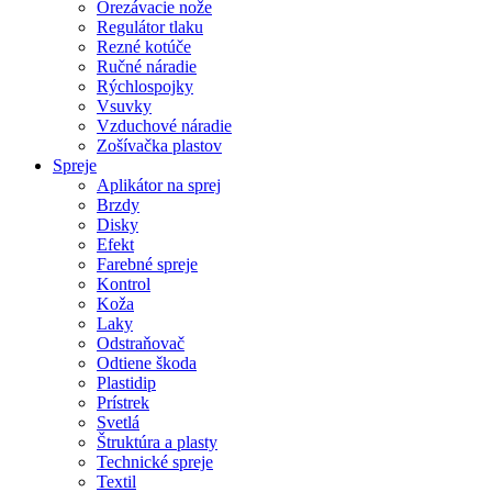
Orezávacie nože
Regulátor tlaku
Rezné kotúče
Ručné náradie
Rýchlospojky
Vsuvky
Vzduchové náradie
Zošívačka plastov
Spreje
Aplikátor na sprej
Brzdy
Disky
Efekt
Farebné spreje
Kontrol
Koža
Laky
Odstraňovač
Odtiene škoda
Plastidip
Prístrek
Svetlá
Štruktúra a plasty
Technické spreje
Textil