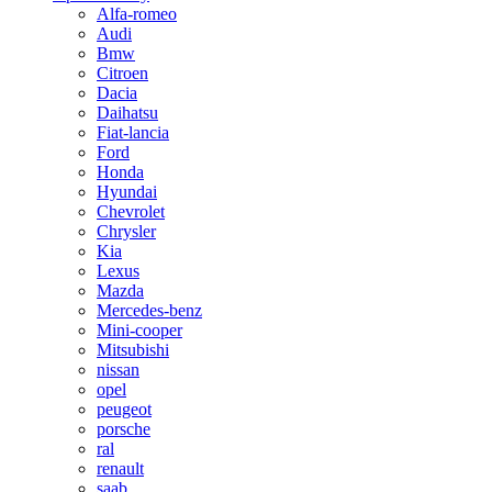
Alfa-romeo
Audi
Bmw
Citroen
Dacia
Daihatsu
Fiat-lancia
Ford
Honda
Hyundai
Chevrolet
Chrysler
Kia
Lexus
Mazda
Mercedes-benz
Mini-cooper
Mitsubishi
nissan
opel
peugeot
porsche
ral
renault
saab