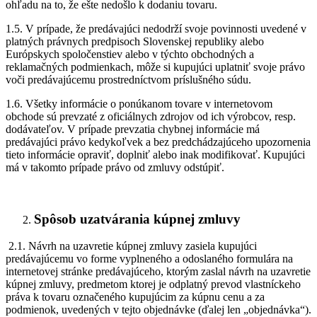
ohľadu na to, že ešte nedošlo k dodaniu tovaru.
1.5. V prípade, že predávajúci nedodrží svoje povinnosti uvedené v
platných právnych predpisoch Slovenskej republiky alebo
Európskych spoločenstiev alebo v týchto obchodných a
reklamačných podmienkach, môže si kupujúci uplatniť svoje právo
voči predávajúcemu prostredníctvom príslušného súdu.
1.6. Všetky informácie o ponúkanom tovare v internetovom
obchode sú prevzaté z oficiálnych zdrojov od ich výrobcov, resp.
dodávateľov. V prípade prevzatia chybnej informácie má
predávajúci právo kedykoľvek a bez predchádzajúceho upozornenia
tieto informácie opraviť, doplniť alebo inak modifikovať. Kupujúci
má v takomto prípade právo od zmluvy odstúpiť.
Spôsob uzatvárania kúpnej zmluvy
2.1. Návrh na uzavretie kúpnej zmluvy zasiela kupujúci
predávajúcemu vo forme vyplneného a odoslaného formulára na
internetovej stránke predávajúceho, ktorým zaslal návrh na uzavretie
kúpnej zmluvy, predmetom ktorej je odplatný prevod vlastníckeho
práva k tovaru označeného kupujúcim za kúpnu cenu a za
podmienok, uvedených v tejto objednávke (ďalej len „objednávka“).