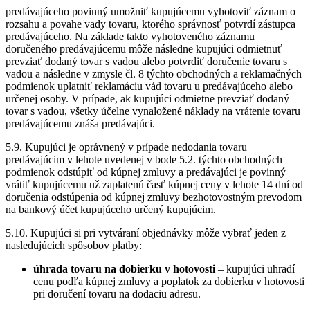
predávajúceho povinný umožniť kupujúcemu vyhotoviť záznam o
rozsahu a povahe vady tovaru, ktorého správnosť potvrdí zástupca
predávajúceho. Na základe takto vyhotoveného záznamu
doručeného predávajúcemu môže následne kupujúci odmietnuť
prevziať dodaný tovar s vadou alebo potvrdiť doručenie tovaru s
vadou a následne v zmysle čl. 8 týchto obchodných a reklamačných
podmienok uplatniť reklamáciu vád tovaru u predávajúceho alebo
určenej osoby. V prípade, ak kupujúci odmietne prevziať dodaný
tovar s vadou, všetky účelne vynaložené náklady na vrátenie tovaru
predávajúcemu znáša predávajúci.
5.9. Kupujúci je oprávnený v prípade nedodania tovaru
predávajúcim v lehote uvedenej v bode 5.2. týchto obchodných
podmienok odstúpiť od kúpnej zmluvy a predávajúci je povinný
vrátiť kupujúcemu už zaplatenú časť kúpnej ceny v lehote 14 dní od
doručenia odstúpenia od kúpnej zmluvy bezhotovostným prevodom
na bankový účet kupujúceho určený kupujúcim.
5.10. Kupujúci si pri vytváraní objednávky môže vybrať jeden z
nasledujúcich spôsobov platby:
úhrada tovaru na dobierku v hotovosti
– kupujúci uhradí
cenu podľa kúpnej zmluvy a poplatok za dobierku v hotovosti
pri doručení tovaru na dodaciu adresu.