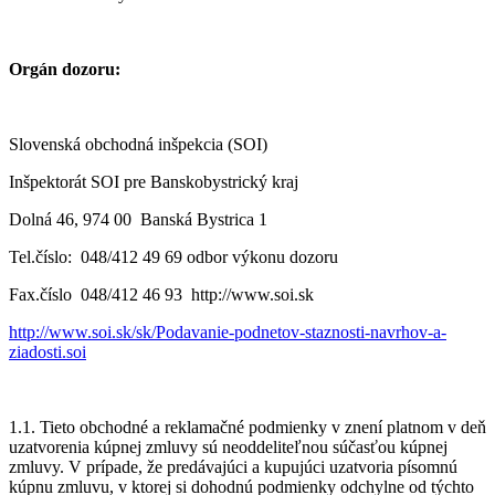
Orgán dozoru:
Slovenská obchodná inšpekcia (SOI)
Inšpektorát SOI pre Banskobystrický kraj
Dolná 46, 974 00 Banská Bystrica 1
Tel.číslo: 048/412 49 69 odbor výkonu dozoru
Fax.číslo 048/412 46 93 http://www.soi.sk
http://www.soi.sk/sk/Podavanie-podnetov-staznosti-navrhov-a-
ziadosti.soi
1.1. Tieto obchodné a reklamačné podmienky v znení platnom v deň
uzatvorenia kúpnej zmluvy sú neoddeliteľnou súčasťou kúpnej
zmluvy. V prípade, že predávajúci a kupujúci uzatvoria písomnú
kúpnu zmluvu, v ktorej si dohodnú podmienky odchylne od týchto