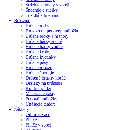
Striekacie tmely v spreji
Špachtle a stierky
Tužidlá k tmeleniu
Brúsenie
Brúsne rolky
Brusivo na penovej podložke
Brúsne bloky a hranoly
Brúsne hárky suché
Brúsne hárky vodné
Brúsne kruhy
Brúsne kvetinky
Brúsne pásy
Brúsne rohože
Brúsne špongie
Drôtený brúsny kotúč
Držiaky na brúsenie
Kontrol púder
Matovacie pasty
Penové podložky
Unášacie taniere
Základy
Odhrdzovače
Plniče
Plniče v spreji