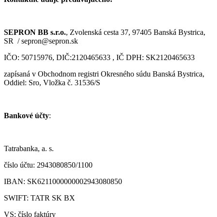
SEPRON BB s.r.o.
, Zvolenská cesta 37, 97405 Banská Bystrica,
SR / sepron@sepron.sk
IČO: 50715976, DIČ:2120465633 , IČ DPH: SK2120465633
zapísaná v Obchodnom registri Okresného súdu Banská Bystrica,
Oddiel: Sro, Vložka č. 31536/S
Bankové účty
:
Tatrabanka, a. s.
číslo účtu: 2943080850/1100
IBAN: SK6211000000002943080850
SWIFT: TATR SK BX
VS: číslo faktúry