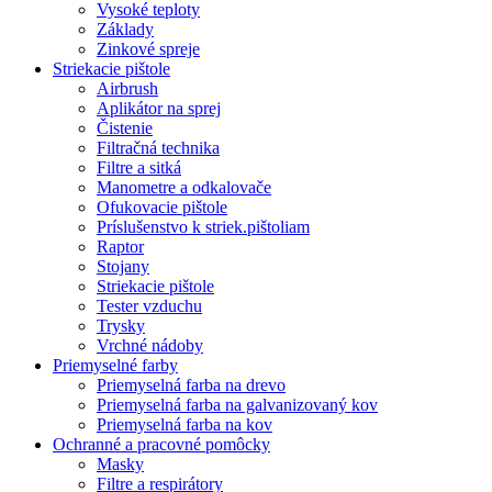
Vysoké teploty
Základy
Zinkové spreje
Striekacie pištole
Airbrush
Aplikátor na sprej
Čistenie
Filtračná technika
Filtre a sitká
Manometre a odkalovače
Ofukovacie pištole
Príslušenstvo k striek.pištoliam
Raptor
Stojany
Striekacie pištole
Tester vzduchu
Trysky
Vrchné nádoby
Priemyselné farby
Priemyselná farba na drevo
Priemyselná farba na galvanizovaný kov
Priemyselná farba na kov
Ochranné a pracovné pomôcky
Masky
Filtre a respirátory