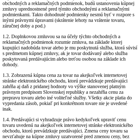
obchodných a reklamačných podmienok, budú ustanovenia kúpnej
zmluvy uprednostnené pred týmito obchodnými a reklamačnými
podmienkami. Takto dohodnuté podmienky nesmú byť v rozpore s
inými právnymi úpravami (skrátenie lehoty na vrátenie tovaru,
záručnej doby a pod.)
1.2. Doplnkovou zmluvou sa na účely týchto obchodných a
reklamačných podmienok rozumie zmluva, na základe ktorej
kupujúci nadobúda tovar alebo je mu poskytnutá služba, ktorá súvisí
s predmetom kúpnej zmluvy, ak je tovar dodávaný alebo služba
poskytovaná predávajúcim alebo treťou osobou na základe ich
dohody.
1.3. Zobrazená kúpna cena za tovar na akejkoľvek internetovej
stránke elektronického obchodu, ktorú prevádzkuje predávajúci
zahŕňa aj daň z pridanej hodnoty vo výške stanovenej platným
právnym predpisom Slovenskej republiky a nezahŕňa cenu za
prepravu tovaru alebo iné voliteľné služby. Všetky akcie platia do
vypredania zásob, pokiaľ pri konkrétnom tovare nie je uvedené
inak.
1.4. Predávajúci si vyhradzuje právo kedykoľvek upraviť cenu
tovaru uvedenú na akejkoľvek internetovej stránke elektronického
obchodu, ktorú prevádzkuje predávajúci. Zmena ceny tovaru sa
nevzťahuje na kúpne zmluvy uzatvorené pred zmenou ceny, bez