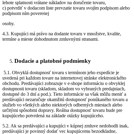
lehote splatnosti vrátane nákladov na doručenie tovaru,
c) potvrdiť v dodacom liste prevzatie tovaru svojím podpisom alebo
podpisom ním poverenej
osoby.
4.3. Kupujúci má právo na dodanie tovaru v množstve, kvalite,
termíne a mieste dohodnutom zmluvnými stranami.
Dodacie a platobné podmienky
5.1. Obvyklá dostupnosť tovaru s termínom jeho expedície je
uvedená pri každom tovare na internetovej stránke elektronického
obchodu. Predávajúci zobrazuje v e-shope informáciu o obvyklej
dostupnosti tovaru (skladom, skladom vo vybraných predajniach,
dostupné do 3 dní a pod.). Tieto informácie sa však môžu meniť a
predávajúci nezaručuje okamžitú dostupnosť ponúkaného tovaru a
služieb vo všetkých alebo niektorých odberných miestach alebo
určitými spôsobmi dopravy. Reálna dostupnosť tovaru bude pre
kupujúceho potvrdená na základe otázky kupujúceho.
5.2. Ak sa predávajúci a kupujúci v kúpnej zmluve nedohodli inak,
predávajúci je povinný dodať vec kupujúcemu bezodkladne,