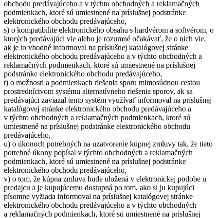
obchodu predávajúceho a v týchto obchodných a reklamačných
podmienkach, ktoré sú umiestnené na príslušnej podstránke
elektronického obchodu predávajúceho,
s) o kompatibilite elektronického obsahu s hardvérom a softvérom, o
ktorých predávajúci vie alebo je rozumné očakávať, že o nich vie,
ak je to vhodné informoval na príslušnej katalógovej stránke
elektronického obchodu predávajúceho a v týchto obchodných a
reklamačných podmienkach, ktoré sú umiestnené na príslušnej
podstránke elektronického obchodu predávajúceho,
t) o možnosti a podmienkach riešenia sporu mimosúdnou cestou
prostredníctvom systému alternatívneho riešenia sporov, ak sa
predávajúci zaviazal tento systém využívať informoval na príslušnej
katalógovej stránke elektronického obchodu predávajúceho a
v týchto obchodných a reklamačných podmienkach, ktoré sú
umiestnené na príslušnej podstránke elektronického obchodu
predávajúceho,
u) o úkonoch potrebných na uzatvorenie kúpnej zmluvy tak, že tieto
potrebné úkony popísal v týchto obchodných a reklamačných
podmienkach, ktoré sú umiestnené na príslušnej podstránke
elektronického obchodu predávajúceho,
v) o tom, že kúpna zmluva bude uložená v elektronickej podobe u
predajcu a je kupujúcemu dostupná po tom, ako si ju kupujúci
písomne vyžiada informoval na príslušnej katalógovej stránke
elektronického obchodu predávajúceho a v týchto obchodných
a reklamačných podmienkach, ktoré sú umiestnené na príslušnej