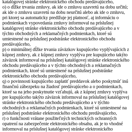
katalógovej stránke elektronického obchodu predávajúceho,
o) o dĺžke trvania zmluvy, ak ide o zmluvu uzavretú na dobu určitú;
ak ide o zmluvu uzavretú na dobu neurčitú alebo ak ide o zmluvu,
pri ktorej sa automaticky predlžuje jej platnosť, aj informáciu o
podmienkach vypovedania zmluvy informoval na príslušnej
katalógovej stránke elektronického obchodu predávajúceho a v
týchto obchodných a reklamačných podmienkach, ktoré sú
umiestnené na príslušnej podstránke elektronického obchodu
predávajúceho,
p) o minimálnej dĺžke trvania záväzkov kupujúceho vyplývajúcich z
kúpnej zmluvy, ak z kúpnej zmluvy vyplýva pre kupujúceho takýto
záväzok informoval na príslušnej katalógovej stránke elektronického
obchodu predávajúceho a v týchto obchodných a reklamačných
podmienkach, ktoré sú umiestnené na príslušnej podstránke
elektronického obchodu predávajúceho,
q) o povinnosti kupujúceho zaplatiť preddavok alebo poskytnúť inú
finančnú zábezpeku na žiadosť predávajúceho a o podmienkach,
ktoré sa na jeho poskytnutie vzťahujú, ak z kúpnej zmluvy vyplýva
pre kupujúceho takýto záväzok informoval na príslušnej katalógovej
stránke elektronického obchodu predávajúceho a v týchto
obchodných a reklamačných podmienkach, ktoré sú umiestnené na
príslušnej podstránke elektronického obchodu predávajúceho,
r) o funkčnosti vrátane použiteľných technických ochranných
opatrení na zabezpečenie elektronického obsahu, ak je to vhodné
informoval na príslušnej katalógovej stránke elektronického