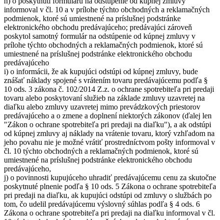
h) o poskytnutí formuláru na odstúpenie od kúpnej zmluvy
informoval v čl. 10 a v prílohe týchto obchodných a reklamačných
podmienok, ktoré sú umiestnené na príslušnej podstránke
elektronického obchodu predávajúceho; predávajúci zároveň
poskytol samotný formulár na odstúpenie od kúpnej zmluvy v
prílohe týchto obchodných a reklamačných podmienok, ktoré sú
umiestnené na príslušnej podstránke elektronického obchodu
predávajúceho
i) o informácii, že ak kupujúci odstúpi od kúpnej zmluvy, bude
znášať náklady spojené s vrátením tovaru predávajúcemu podľa §
10 ods. 3 zákona č. 102/2014 Z.z. o ochrane spotrebiteľa pri predaji
tovaru alebo poskytovaní služieb na základe zmluvy uzavretej na
diaľku alebo zmluvy uzavretej mimo prevádzkových priestorov
predávajúceho a o zmene a doplnení niektorých zákonov (ďalej len
"Zákon o ochrane spotrebiteľa pri predaji na diaľku"), a ak odstúpi
od kúpnej zmluvy aj náklady na vrátenie tovaru, ktorý vzhľadom na
jeho povahu nie je možné vrátiť prostredníctvom pošty informoval v
čl. 10 týchto obchodných a reklamačných podmienok, ktoré sú
umiestnené na príslušnej podstránke elektronického obchodu
predávajúceho,
j) o povinnosti kupujúceho uhradiť predávajúcemu cenu za skutočne
poskytnuté plnenie podľa § 10 ods. 5 Zákona o ochrane spotrebiteľa
pri predaji na diaľku, ak kupujúci odstúpi od zmluvy o službách po
tom, čo udelil predávajúcemu výslovný súhlas podľa § 4 ods. 6
Zákona o ochrane spotrebiteľa pri predaji na diaľku informoval v čl.