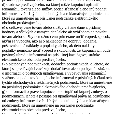
d) o adrese predávajúceho, na ktorej môže kupujúci uplatniť
reklamáciu tovaru alebo služby, podať sťažnosť alebo iný podnet
informoval v čl. 1 týchto obchodných a reklamačných podmienok,
ktoré sú umiestnené na príslušnej podstránke elektronického
obchodu predávajúceho,
e) o celkovej cene tovaru alebo služby vrátane dane z pridanej
hodnoty a všetkých ostatných daní alebo ak vzhľadom na povahu
tovaru alebo služby nemožno cenu primerane určiť vopred, spôsob,
akým sa vypočíta, ako aj o nákladoch na dopravu, dodanie,
poštovné a iné náklady a poplatky, alebo, ak tieto náklady a
poplatky nemožno určiť vopred o skutočnosti, že kupujúci ich bude
povinný uhradiť informoval na príslušnej katalógovej stránke
elektronického obchodu predávajúceho,
f) o platobných podmienkach, dodacích podmienkach, o lehote, do
ktorej sa predávajúci zaväzuje dodať tovar alebo poskytnúť službu,
o informácii o postupoch uplatňovania a vybavovania reklamácií,
sťažností a podnetov kupujúceho informoval v príslušných článkoch
týchto obchodných a reklamačných podmienok, ktoré sú umiestnené
na príslušnej podstránke elektronického obchodu predávajúceho,
g) o informácii o práve kupujúceho odstúpiť od kúpnej zmluvy, o
podmienkach, lehote a postupe pri uplatňovaní práva na odstúpenie
od zmluvy informoval v čl. 10 týchto obchodných a reklamačných
podmienok, ktoré sú umiestnené na príslušnej podstránke
elektronického obchodu predávajúceho,