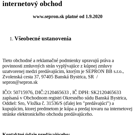
internetový obchod
www.sepron.sk
platné od 1.9.2020
Všeobecné ustanovenia
Tieto obchodné a reklamačné podmienky upravujú práva a
povinnosti zmluvných strán vyplývajúce z kúpnej zmluvy
uzatvorenej medzi predávajúcim, ktorým je SEPRON BB s.r.o.,
Zvolenská cesta 37, 97405 Banská Bystrica, SR /
sepron@sepron.sk
IČO: 50715976, DIČ:2120465633 , IČ DPH: SK2120465633
zapísaná v Obchodnom registri Okresného súdu Banská Bystrica,
Oddiel: Sro, Vložka č. 31536/S (ďalej len "predávajúci") a
kupujúcim, ktorej predmetom je kúpa a predaj tovaru na internetovej
stránke elektronického obchodu predávajúceho.
Kontaktné údaje predávajúceho: