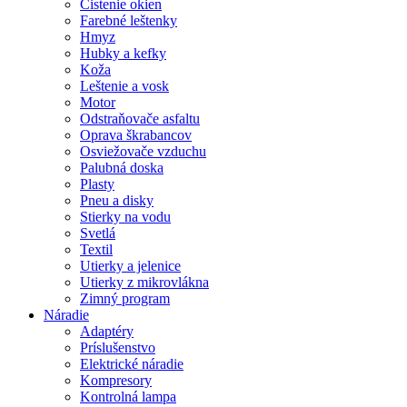
Čistenie okien
Farebné leštenky
Hmyz
Hubky a kefky
Koža
Leštenie a vosk
Motor
Odstraňovače asfaltu
Oprava škrabancov
Osviežovače vzduchu
Palubná doska
Plasty
Pneu a disky
Stierky na vodu
Svetlá
Textil
Utierky a jelenice
Utierky z mikrovlákna
Zimný program
Náradie
Adaptéry
Príslušenstvo
Elektrické náradie
Kompresory
Kontrolná lampa