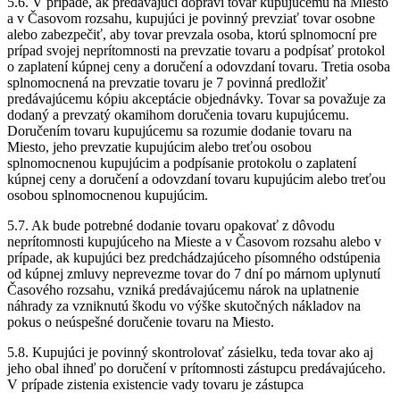
5.6. V prípade, ak predávajúci dopraví tovar kupujúcemu na Miesto
a v Časovom rozsahu, kupujúci je povinný prevziať tovar osobne
alebo zabezpečiť, aby tovar prevzala osoba, ktorú splnomocní pre
prípad svojej neprítomnosti na prevzatie tovaru a podpísať protokol
o zaplatení kúpnej ceny a doručení a odovzdaní tovaru. Tretia osoba
splnomocnená na prevzatie tovaru je 7 povinná predložiť
predávajúcemu kópiu akceptácie objednávky. Tovar sa považuje za
dodaný a prevzatý okamihom doručenia tovaru kupujúcemu.
Doručením tovaru kupujúcemu sa rozumie dodanie tovaru na
Miesto, jeho prevzatie kupujúcim alebo treťou osobou
splnomocnenou kupujúcim a podpísanie protokolu o zaplatení
kúpnej ceny a doručení a odovzdaní tovaru kupujúcim alebo treťou
osobou splnomocnenou kupujúcim.
5.7. Ak bude potrebné dodanie tovaru opakovať z dôvodu
neprítomnosti kupujúceho na Mieste a v Časovom rozsahu alebo v
prípade, ak kupujúci bez predchádzajúceho písomného odstúpenia
od kúpnej zmluvy neprevezme tovar do 7 dní po márnom uplynutí
Časového rozsahu, vzniká predávajúcemu nárok na uplatnenie
náhrady za vzniknutú škodu vo výške skutočných nákladov na
pokus o neúspešné doručenie tovaru na Miesto.
5.8. Kupujúci je povinný skontrolovať zásielku, teda tovar ako aj
jeho obal ihneď po doručení v prítomnosti zástupcu predávajúceho.
V prípade zistenia existencie vady tovaru je zástupca