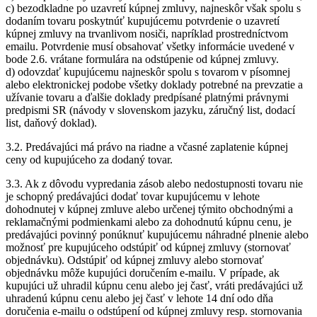
c) bezodkladne po uzavretí kúpnej zmluvy, najneskôr však spolu s
dodaním tovaru poskytnúť kupujúcemu potvrdenie o uzavretí
kúpnej zmluvy na trvanlivom nosiči, napríklad prostredníctvom
emailu. Potvrdenie musí obsahovať všetky informácie uvedené v
bode 2.6. vrátane formulára na odstúpenie od kúpnej zmluvy.
d) odovzdať kupujúcemu najneskôr spolu s tovarom v písomnej
alebo elektronickej podobe všetky doklady potrebné na prevzatie a
užívanie tovaru a ďalšie doklady predpísané platnými právnymi
predpismi SR (návody v slovenskom jazyku, záručný list, dodací
list, daňový doklad).
3.2. Predávajúci má právo na riadne a včasné zaplatenie kúpnej
ceny od kupujúceho za dodaný tovar.
3.3. Ak z dôvodu vypredania zásob alebo nedostupnosti tovaru nie
je schopný predávajúci dodať tovar kupujúcemu v lehote
dohodnutej v kúpnej zmluve alebo určenej týmito obchodnými a
reklamačnými podmienkami alebo za dohodnutú kúpnu cenu, je
predávajúci povinný ponúknuť kupujúcemu náhradné plnenie alebo
možnosť pre kupujúceho odstúpiť od kúpnej zmluvy (stornovať
objednávku). Odstúpiť od kúpnej zmluvy alebo stornovať
objednávku môže kupujúci doručením e-mailu. V prípade, ak
kupujúci už uhradil kúpnu cenu alebo jej časť, vráti predávajúci už
uhradenú kúpnu cenu alebo jej časť v lehote 14 dní odo dňa
doručenia e-mailu o odstúpení od kúpnej zmluvy resp. stornovania