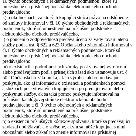
10 týchto obchodných a reklamačných podmienok, ktoré sú
umiestnené na príslušnej podstránke elektronického obchodu
predávajúceho,
k) o okolnostiach, za ktorých kupujúci stráca právo na odstúpenie
od zmluvy informoval v čl. 10 týchto obchodných a reklamačných
podmienok, ktoré sú umiestnené na príslušnej podstránke
elektronického obchodu predávajúceho,
l) o poučení o zodpovednosti predávajúceho za vady tovaru alebo
služby podľa ust. § 622 a 623 Občianskeho zákonníka informoval v
čl. 8 týchto obchodných a reklamačných podmienok, ktoré sú
umiestnené na príslušnej podstránke elektronického obchodu
predávajúceho,
m) o existencii a podrobnostiach záruky poskytovanej výrobcom
alebo predávajúcim podľa prísnejších zásad ako ustanovuje ust. §
502 Občianskeho zákonníka, ak ju výrobca alebo predávajúci
poskytuje, ako aj informáciu o existencii a podmienkach pomoci
a službách poskytovaných kupujúcemu po predaji tovaru alebo
poskytnutí služby, ak sa taká pomoc poskytuje informoval na
príslušnej katalógovej stránke elektronického obchodu
predávajúceho a čl. 9 týchto obchodných a reklamačných
podmienok, ktoré sú umiestnené na príslušnej podstránke
elektronického obchodu predávajúceho,
n) o existencii príslušných kódexov správania, ktoré sa predávajúci
zaviazal dodržiavať, a o spôsobe, akým sa môže kupujúci s nimi
oboznámiť alebo získať ich znenie informoval na príslušnej