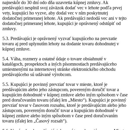
najneskôr do 30 dní odo dňa uzavretia kúpnej zmluvy. Ak
predávajúci nesplnil svoj záväzok dodať vec v lehote podľa prvej
vety, kupujúci ho vyzve, aby dodal vec v ním poskytnutej
dodatočnej primeranej lehote. Ak predávajúci nedodá vec ani v tejto
dodatočnej primeranej lehote, kupujúci je oprávnený odstúpiť od
zmluvy.
5.3. Predávajúci je oprávnený vyzvať kupujúceho na prevzatie
tovaru aj pred uplynutím lehoty na dodanie tovaru dohodnutej v
kúpnej zmluve.
5.4. Váha, rozmery a ostatné údaje o tovare obsiahnuté v
katalógoch, prospektoch a iných písomnostiach predávajúceho
umiestnenými na internetovej stránke elektronického obchodu
predávajúceho sú udávané výrobcom.
5.5. Kupujúci je povinný prevziať tovar v mieste, ktoré je
predávajúcim alebo jeho zástupcom, povereným doručiť tovar a
kupujúcim dohodnuté v kúpnej zmluve alebo iným spôsobom v čase
pred doručovaním tovaru (ďalej len „Miesto“). Kupujúci je povinný
prevziať tovar v časovom rozsahu, ktoré je predávajúcim alebo jeho
zástupcom, povereným doručiť tovar a kupujúcim dohodnuté v
kúpnej zmluve alebo iným spôsobom v čase pred doručovaním
tovaru (ďalej len „Časový rozsah“).