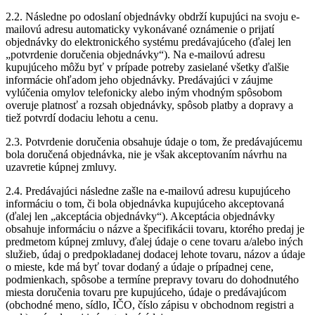
2.2. Následne po odoslaní objednávky obdrží kupujúci na svoju e-
mailovú adresu automaticky vykonávané oznámenie o prijatí
objednávky do elektronického systému predávajúceho (ďalej len
„potvrdenie doručenia objednávky“). Na e-mailovú adresu
kupujúceho môžu byť v prípade potreby zasielané všetky ďalšie
informácie ohľadom jeho objednávky. Predávajúci v záujme
vylúčenia omylov telefonicky alebo iným vhodným spôsobom
overuje platnosť a rozsah objednávky, spôsob platby a dopravy a
tiež potvrdí dodaciu lehotu a cenu.
2.3. Potvrdenie doručenia obsahuje údaje o tom, že predávajúcemu
bola doručená objednávka, nie je však akceptovaním návrhu na
uzavretie kúpnej zmluvy.
2.4. Predávajúci následne zašle na e-mailovú adresu kupujúceho
informáciu o tom, či bola objednávka kupujúceho akceptovaná
(ďalej len „akceptácia objednávky“). Akceptácia objednávky
obsahuje informáciu o názve a špecifikácii tovaru, ktorého predaj je
predmetom kúpnej zmluvy, ďalej údaje o cene tovaru a/alebo iných
služieb, údaj o predpokladanej dodacej lehote tovaru, názov a údaje
o mieste, kde má byť tovar dodaný a údaje o prípadnej cene,
podmienkach, spôsobe a termíne prepravy tovaru do dohodnutého
miesta doručenia tovaru pre kupujúceho, údaje o predávajúcom
(obchodné meno, sídlo, IČO, číslo zápisu v obchodnom registri a