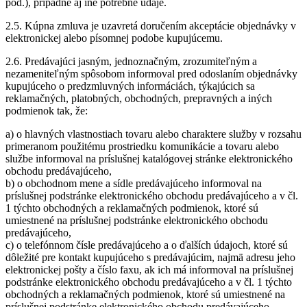
pod.), prípadne aj iné potrebné údaje.
2.5. Kúpna zmluva je uzavretá doručením akceptácie objednávky v
elektronickej alebo písomnej podobe kupujúcemu.
2.6. Predávajúci jasným, jednoznačným, zrozumiteľným a
nezameniteľným spôsobom informoval pred odoslaním objednávky
kupujúceho o predzmluvných informáciách, týkajúcich sa
reklamačných, platobných, obchodných, prepravných a iných
podmienok tak, že:
a) o hlavných vlastnostiach tovaru alebo charaktere služby v rozsahu
primeranom použitému prostriedku komunikácie a tovaru alebo
službe informoval na príslušnej katalógovej stránke elektronického
obchodu predávajúceho,
b) o obchodnom mene a sídle predávajúceho informoval na
príslušnej podstránke elektronického obchodu predávajúceho a v čl.
1 týchto obchodných a reklamačných podmienok, ktoré sú
umiestnené na príslušnej podstránke elektronického obchodu
predávajúceho,
c) o telefónnom čísle predávajúceho a o ďalších údajoch, ktoré sú
dôležité pre kontakt kupujúceho s predávajúcim, najmä adresu jeho
elektronickej pošty a číslo faxu, ak ich má informoval na príslušnej
podstránke elektronického obchodu predávajúceho a v čl. 1 týchto
obchodných a reklamačných podmienok, ktoré sú umiestnené na
príslušnej podstránke elektronického obchodu predávajúceho,