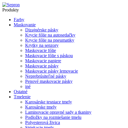
Produkty
Farby
Maskovanie
Dizajnérske pásky
Krycie fólie na autosedačky
Krycie fólie na pneumatiky
Krytky na senzory
Maskovacie fólie
Maskovacie fólie s páskou
Maskovacie papiere
Maskovacie pásky
Maskovacie pásky lemovacie
Neprebrúsiteľné pásky
Penové maskovacie pásky
iné
Ostatné
Tmelenie
Karosárske tesniace tmely
Karosárske tmely
Laminovacie opravné sady a tkaniny
Podložky na rozmiešanie tmelu
Polyesterová živica
Striekacie tmely