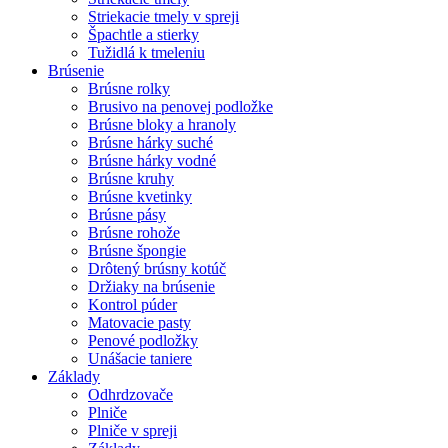
Striekacie tmely v spreji
Špachtle a stierky
Tužidlá k tmeleniu
Brúsenie
Brúsne rolky
Brusivo na penovej podložke
Brúsne bloky a hranoly
Brúsne hárky suché
Brúsne hárky vodné
Brúsne kruhy
Brúsne kvetinky
Brúsne pásy
Brúsne rohože
Brúsne špongie
Drôtený brúsny kotúč
Držiaky na brúsenie
Kontrol púder
Matovacie pasty
Penové podložky
Unášacie taniere
Základy
Odhrdzovače
Plniče
Plniče v spreji