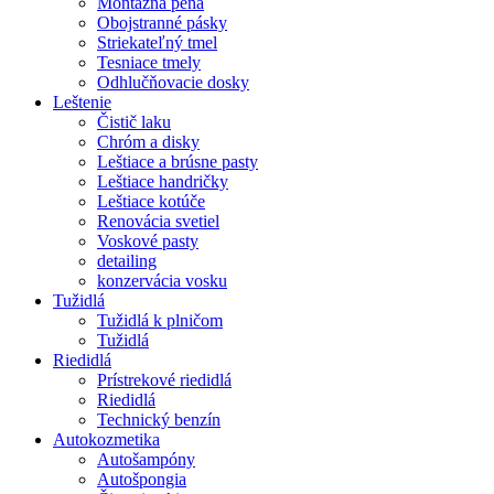
Montážna pena
Obojstranné pásky
Striekateľný tmel
Tesniace tmely
Odhlučňovacie dosky
Leštenie
Čistič laku
Chróm a disky
Leštiace a brúsne pasty
Leštiace handričky
Leštiace kotúče
Renovácia svetiel
Voskové pasty
detailing
konzervácia vosku
Tužidlá
Tužidlá k plničom
Tužidlá
Riedidlá
Prístrekové riedidlá
Riedidlá
Technický benzín
Autokozmetika
Autošampóny
Autošpongia