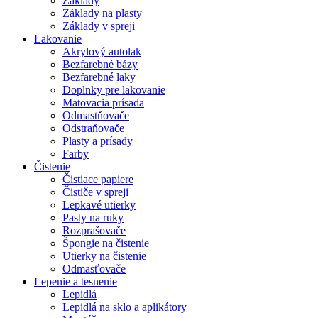
Základy
Základy na plasty
Základy v spreji
Lakovanie
Akrylový autolak
Bezfarebné bázy
Bezfarebné laky
Doplnky pre lakovanie
Matovacia prísada
Odmastňovače
Odstraňovače
Plasty a prísady
Farby
Čistenie
Čistiace papiere
Čističe v spreji
Lepkavé utierky
Pasty na ruky
Rozprašovače
Špongie na čistenie
Utierky na čistenie
Odmasťovače
Lepenie a tesnenie
Lepidlá
Lepidlá na sklo a aplikátory