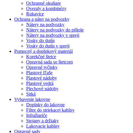
Ochranné okuliare
Overaly a kombinézy
Rukavice
Ochrana a náter na podvozky
Nátery na podvozky
Nátery na podvozky do pištole
Nátery na podvozky v spreji
Vosky do dutín
Vosky do dutín v spreji
Pomocný a doplnkový materiál
Korekčné štetce
Opravná sada so štetcom
Opravné tyčinky
Plastové fľaše
Plastové nádoby
Plastové vedrá
Plechové nádoby
Sitká
Vybavenie lakovne
Doplnky do lakovne
Filtre do striekacej kabíny
Infražiariče
Stojany a držiaky
Lakovacie kabíny
Opravné sady