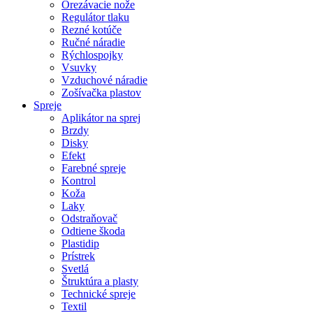
Orezávacie nože
Regulátor tlaku
Rezné kotúče
Ručné náradie
Rýchlospojky
Vsuvky
Vzduchové náradie
Zošívačka plastov
Spreje
Aplikátor na sprej
Brzdy
Disky
Efekt
Farebné spreje
Kontrol
Koža
Laky
Odstraňovač
Odtiene škoda
Plastidip
Prístrek
Svetlá
Štruktúra a plasty
Technické spreje
Textil