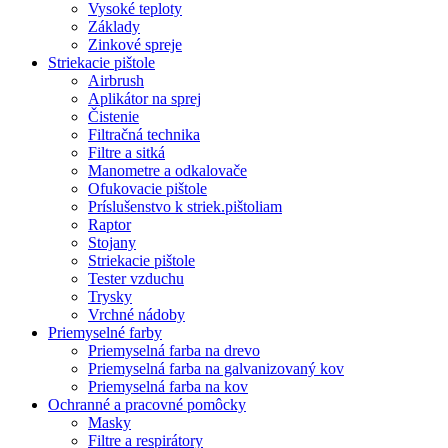
Vysoké teploty
Základy
Zinkové spreje
Striekacie pištole
Airbrush
Aplikátor na sprej
Čistenie
Filtračná technika
Filtre a sitká
Manometre a odkalovače
Ofukovacie pištole
Príslušenstvo k striek.pištoliam
Raptor
Stojany
Striekacie pištole
Tester vzduchu
Trysky
Vrchné nádoby
Priemyselné farby
Priemyselná farba na drevo
Priemyselná farba na galvanizovaný kov
Priemyselná farba na kov
Ochranné a pracovné pomôcky
Masky
Filtre a respirátory