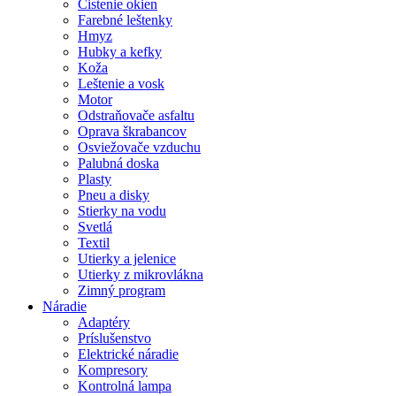
Čistenie okien
Farebné leštenky
Hmyz
Hubky a kefky
Koža
Leštenie a vosk
Motor
Odstraňovače asfaltu
Oprava škrabancov
Osviežovače vzduchu
Palubná doska
Plasty
Pneu a disky
Stierky na vodu
Svetlá
Textil
Utierky a jelenice
Utierky z mikrovlákna
Zimný program
Náradie
Adaptéry
Príslušenstvo
Elektrické náradie
Kompresory
Kontrolná lampa