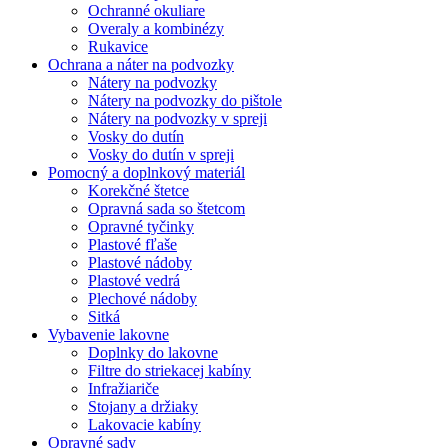
Ochranné okuliare
Overaly a kombinézy
Rukavice
Ochrana a náter na podvozky
Nátery na podvozky
Nátery na podvozky do pištole
Nátery na podvozky v spreji
Vosky do dutín
Vosky do dutín v spreji
Pomocný a doplnkový materiál
Korekčné štetce
Opravná sada so štetcom
Opravné tyčinky
Plastové fľaše
Plastové nádoby
Plastové vedrá
Plechové nádoby
Sitká
Vybavenie lakovne
Doplnky do lakovne
Filtre do striekacej kabíny
Infražiariče
Stojany a držiaky
Lakovacie kabíny
Opravné sady