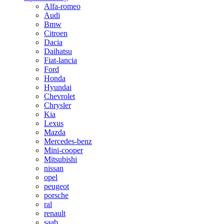
Alfa-romeo
Audi
Bmw
Citroen
Dacia
Daihatsu
Fiat-lancia
Ford
Honda
Hyundai
Chevrolet
Chrysler
Kia
Lexus
Mazda
Mercedes-benz
Mini-cooper
Mitsubishi
nissan
opel
peugeot
porsche
ral
renault
saab