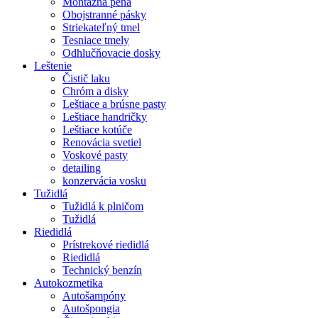
Montážna pena
Obojstranné pásky
Striekateľný tmel
Tesniace tmely
Odhlučňovacie dosky
Leštenie
Čistič laku
Chróm a disky
Leštiace a brúsne pasty
Leštiace handričky
Leštiace kotúče
Renovácia svetiel
Voskové pasty
detailing
konzervácia vosku
Tužidlá
Tužidlá k plničom
Tužidlá
Riedidlá
Prístrekové riedidlá
Riedidlá
Technický benzín
Autokozmetika
Autošampóny
Autošpongia