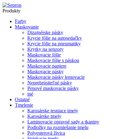
Produkty
Farby
Maskovanie
Dizajnérske pásky
Krycie fólie na autosedačky
Krycie fólie na pneumatiky
Krytky na senzory
Maskovacie fólie
Maskovacie fólie s páskou
Maskovacie papiere
Maskovacie pásky
Maskovacie pásky lemovacie
Neprebrúsiteľné pásky
Penové maskovacie pásky
iné
Ostatné
Tmelenie
Karosárske tesniace tmely
Karosárske tmely
Laminovacie opravné sady a tkaniny
Podložky na rozmiešanie tmelu
Polyesterová živica
Striekacie tmely