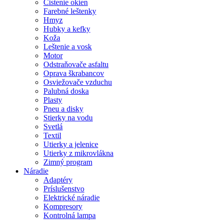
Čistenie okien
Farebné leštenky
Hmyz
Hubky a kefky
Koža
Leštenie a vosk
Motor
Odstraňovače asfaltu
Oprava škrabancov
Osviežovače vzduchu
Palubná doska
Plasty
Pneu a disky
Stierky na vodu
Svetlá
Textil
Utierky a jelenice
Utierky z mikrovlákna
Zimný program
Náradie
Adaptéry
Príslušenstvo
Elektrické náradie
Kompresory
Kontrolná lampa