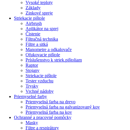
Vysoké teploty
Základy
Zinkové spreje
Striekacie pištole
Airbrush
Aplikátor na sprej
Čistenie
Filtračná technika
Filtre a sitká
Manometre a odkalovače
Ofukovacie pištole
Príslušenstvo k striek.pištoliam
Raptor
Stojany
Striekacie pištole
Tester vzduchu
Trysky
Vrchné nádoby
Priemyselné farby
Priemyselná farba na drevo
Priemyselná farba na galvanizovaný kov
Priemyselná farba na kov
Ochranné a pracovné pomôcky
Masky
Filtre a respirátory