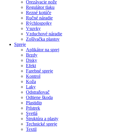
Orezávacie nože
Regulátor tlaku
Rezné kotúče
Ručné náradie
Rýchlospojky
Vsuvky
Vzduchové náradie
Zošívačka plastov
Spreje
Aplikátor na sprej
Brzdy
Disky
Efekt
Farebné spreje
Kontrol
Koža
Laky
Odstraňovač
Odtiene škoda
Plastidip
Prístrek
Svetlá
Štruktúra a plasty
Technické spreje
Textil