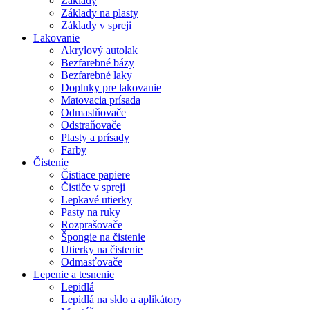
Základy
Základy na plasty
Základy v spreji
Lakovanie
Akrylový autolak
Bezfarebné bázy
Bezfarebné laky
Doplnky pre lakovanie
Matovacia prísada
Odmastňovače
Odstraňovače
Plasty a prísady
Farby
Čistenie
Čistiace papiere
Čističe v spreji
Lepkavé utierky
Pasty na ruky
Rozprašovače
Špongie na čistenie
Utierky na čistenie
Odmasťovače
Lepenie a tesnenie
Lepidlá
Lepidlá na sklo a aplikátory