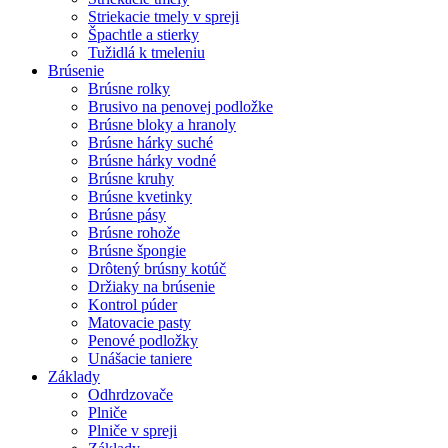
Striekacie tmely v spreji
Špachtle a stierky
Tužidlá k tmeleniu
Brúsenie
Brúsne rolky
Brusivo na penovej podložke
Brúsne bloky a hranoly
Brúsne hárky suché
Brúsne hárky vodné
Brúsne kruhy
Brúsne kvetinky
Brúsne pásy
Brúsne rohože
Brúsne špongie
Drôtený brúsny kotúč
Držiaky na brúsenie
Kontrol púder
Matovacie pasty
Penové podložky
Unášacie taniere
Základy
Odhrdzovače
Plniče
Plniče v spreji