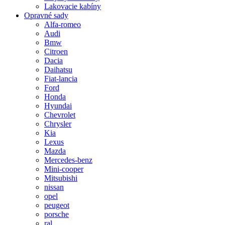
Lakovacie kabíny
Opravné sady
Alfa-romeo
Audi
Bmw
Citroen
Dacia
Daihatsu
Fiat-lancia
Ford
Honda
Hyundai
Chevrolet
Chrysler
Kia
Lexus
Mazda
Mercedes-benz
Mini-cooper
Mitsubishi
nissan
opel
peugeot
porsche
ral