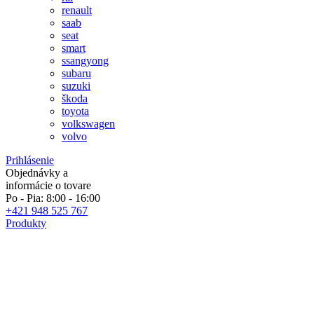
renault
saab
seat
smart
ssangyong
subaru
suzuki
škoda
toyota
volkswagen
volvo
Prihlásenie
Objednávky a
informácie o tovare
Po - Pia: 8:00 - 16:00
+421 948 525 767
Produkty
Špecialisti na autolakovanie
Ak si objednáte do 10:00 tovar odošleme v rovnaký deň!
obľúbené