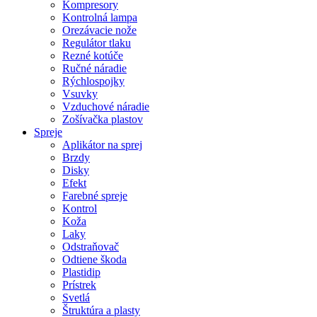
Kompresory
Kontrolná lampa
Orezávacie nože
Regulátor tlaku
Rezné kotúče
Ručné náradie
Rýchlospojky
Vsuvky
Vzduchové náradie
Zošívačka plastov
Spreje
Aplikátor na sprej
Brzdy
Disky
Efekt
Farebné spreje
Kontrol
Koža
Laky
Odstraňovač
Odtiene škoda
Plastidip
Prístrek
Svetlá
Štruktúra a plasty