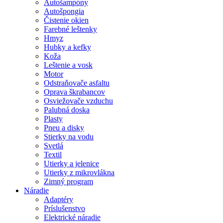
Autošampóny
Autošpongia
Čistenie okien
Farebné leštenky
Hmyz
Hubky a kefky
Koža
Leštenie a vosk
Motor
Odstraňovače asfaltu
Oprava škrabancov
Osviežovače vzduchu
Palubná doska
Plasty
Pneu a disky
Stierky na vodu
Svetlá
Textil
Utierky a jelenice
Utierky z mikrovlákna
Zimný program
Náradie
Adaptéry
Príslušenstvo
Elektrické náradie