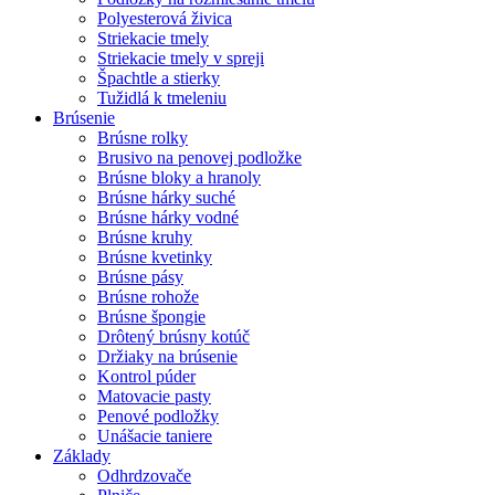
Polyesterová živica
Striekacie tmely
Striekacie tmely v spreji
Špachtle a stierky
Tužidlá k tmeleniu
Brúsenie
Brúsne rolky
Brusivo na penovej podložke
Brúsne bloky a hranoly
Brúsne hárky suché
Brúsne hárky vodné
Brúsne kruhy
Brúsne kvetinky
Brúsne pásy
Brúsne rohože
Brúsne špongie
Drôtený brúsny kotúč
Držiaky na brúsenie
Kontrol púder
Matovacie pasty
Penové podložky
Unášacie taniere
Základy
Odhrdzovače