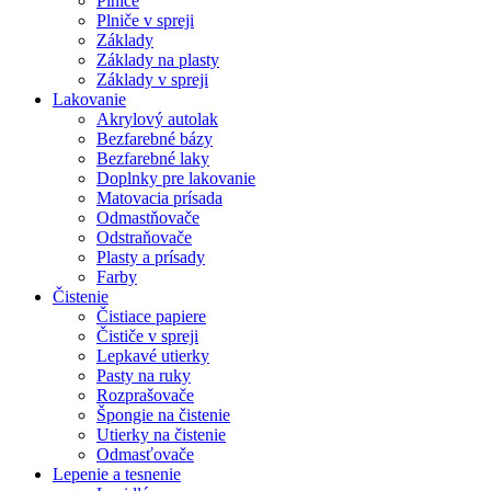
Plniče
Plniče v spreji
Základy
Základy na plasty
Základy v spreji
Lakovanie
Akrylový autolak
Bezfarebné bázy
Bezfarebné laky
Doplnky pre lakovanie
Matovacia prísada
Odmastňovače
Odstraňovače
Plasty a prísady
Farby
Čistenie
Čistiace papiere
Čističe v spreji
Lepkavé utierky
Pasty na ruky
Rozprašovače
Špongie na čistenie
Utierky na čistenie
Odmasťovače
Lepenie a tesnenie