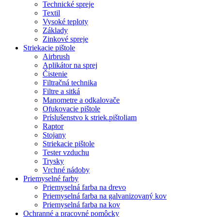
Technické spreje
Textil
Vysoké teploty
Základy
Zinkové spreje
Striekacie pištole
Airbrush
Aplikátor na sprej
Čistenie
Filtračná technika
Filtre a sitká
Manometre a odkalovače
Ofukovacie pištole
Príslušenstvo k striek.pištoliam
Raptor
Stojany
Striekacie pištole
Tester vzduchu
Trysky
Vrchné nádoby
Priemyselné farby
Priemyselná farba na drevo
Priemyselná farba na galvanizovaný kov
Priemyselná farba na kov
Ochranné a pracovné pomôcky