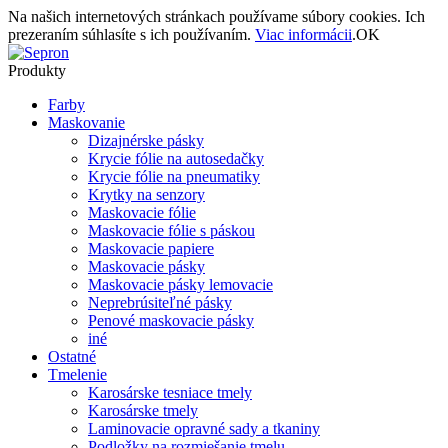
Na našich internetových stránkach používame súbory cookies. Ich
prezeraním súhlasíte s ich používaním.
Viac informácii
.
OK
Produkty
Farby
Maskovanie
Dizajnérske pásky
Krycie fólie na autosedačky
Krycie fólie na pneumatiky
Krytky na senzory
Maskovacie fólie
Maskovacie fólie s páskou
Maskovacie papiere
Maskovacie pásky
Maskovacie pásky lemovacie
Neprebrúsiteľné pásky
Penové maskovacie pásky
iné
Ostatné
Tmelenie
Karosárske tesniace tmely
Karosárske tmely
Laminovacie opravné sady a tkaniny
Podložky na rozmiešanie tmelu