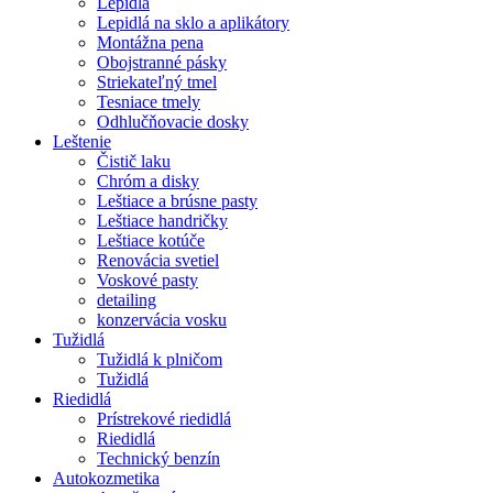
Lepidlá
Lepidlá na sklo a aplikátory
Montážna pena
Obojstranné pásky
Striekateľný tmel
Tesniace tmely
Odhlučňovacie dosky
Leštenie
Čistič laku
Chróm a disky
Leštiace a brúsne pasty
Leštiace handričky
Leštiace kotúče
Renovácia svetiel
Voskové pasty
detailing
konzervácia vosku
Tužidlá
Tužidlá k plničom
Tužidlá
Riedidlá
Prístrekové riedidlá
Riedidlá
Technický benzín
Autokozmetika