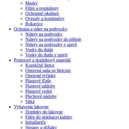
Masky
Filtre a respirátory
Ochranné okuliare
Overaly a kombinézy
Rukavice
Ochrana a náter na podvozky
Nátery na podvozky
Nátery na podvozky do pištole
Nátery na podvozky v spreji
Vosky do dutín
Vosky do dutín v spreji
Pomocný a doplnkový materiál
Korekčné štetce
Opravná sada so štetcom
Opravné tyčinky
Plastové fľaše
Plastové nádoby
Plastové vedrá
Plechové nádoby
Sitká
Vybavenie lakovne
Doplnky do lakovne
Filtre do striekacej kabíny
Infražiariče
Stojany a držiaky