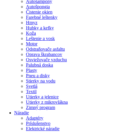
Autošampóny
Autošpongia
Čistenie okien
Farebné leštenky
Hmyz
Hubky a kefky
Koža
Leštenie a vosk
Motor
Odstraňovače asfaltu
Oprava škrabancov
Osviežovače vzduchu
Palubná doska
Plasty
Pneu a disky
Stierky na vodu
Svetlá
Textil
Utierky a jelenice
Utierky z mikrovlákna
Zimný program
Náradie
Adaptéry
Príslušenstvo
Elektrické náradie