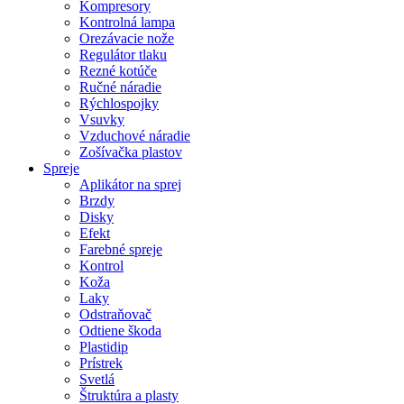
Kompresory
Kontrolná lampa
Orezávacie nože
Regulátor tlaku
Rezné kotúče
Ručné náradie
Rýchlospojky
Vsuvky
Vzduchové náradie
Zošívačka plastov
Spreje
Aplikátor na sprej
Brzdy
Disky
Efekt
Farebné spreje
Kontrol
Koža
Laky
Odstraňovač
Odtiene škoda
Plastidip
Prístrek
Svetlá
Štruktúra a plasty