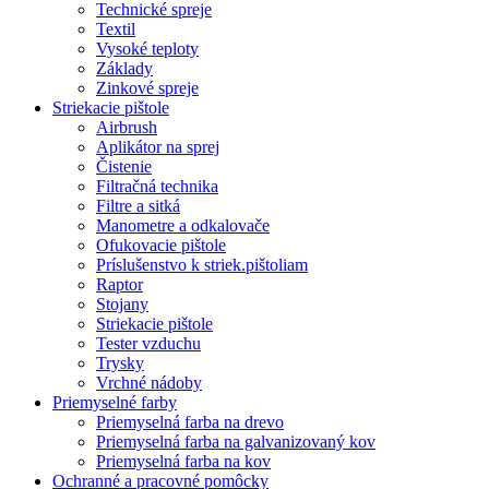
Technické spreje
Textil
Vysoké teploty
Základy
Zinkové spreje
Striekacie pištole
Airbrush
Aplikátor na sprej
Čistenie
Filtračná technika
Filtre a sitká
Manometre a odkalovače
Ofukovacie pištole
Príslušenstvo k striek.pištoliam
Raptor
Stojany
Striekacie pištole
Tester vzduchu
Trysky
Vrchné nádoby
Priemyselné farby
Priemyselná farba na drevo
Priemyselná farba na galvanizovaný kov
Priemyselná farba na kov
Ochranné a pracovné pomôcky