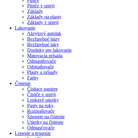
Plniče
Plniče v spreji
Základy
Základy na plasty
Základy v spreji
Lakovanie
Akrylový autolak
Bezfarebné bázy
Bezfarebné laky
Doplnky pre lakovanie
Matovacia prísada
Odmastňovače
Odstraňovače
Plasty a prísady
Farby
Čistenie
Čistiace papiere
Čističe v spreji
Lepkavé utierky
Pasty na ruky
Rozprašovače
Špongie na čistenie
Utierky na čistenie
Odmasťovače
Lepenie a tesnenie