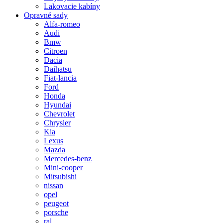
Lakovacie kabíny
Opravné sady
Alfa-romeo
Audi
Bmw
Citroen
Dacia
Daihatsu
Fiat-lancia
Ford
Honda
Hyundai
Chevrolet
Chrysler
Kia
Lexus
Mazda
Mercedes-benz
Mini-cooper
Mitsubishi
nissan
opel
peugeot
porsche
ral