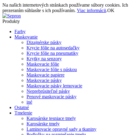
Na našich internetových stránkach používame súbory cookies. Ich
prezeraním súhlasíte s ich používaním.
Viac informácii
.
OK
Produkty
Farby
Maskovanie
Dizajnérske pásky
Krycie fólie na autosedačky
Krycie fólie na pneumatiky
Krytky na senzory
Maskovacie fólie
Maskovacie fólie s páskou
Maskovacie papiere
Maskovacie pásky
Maskovacie pásky lemovacie
Neprebrúsiteľné pásky
Penové maskovacie pásky
iné
Ostatné
Tmelenie
Karosárske tesniace tmely
Karosárske tmely
Laminovacie opravné sady a tkaniny
Podložky na rozmiešanie tmelu