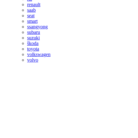
renault
saab
seat
smart
ssangyong
subaru
suzuki
škoda
toyota
volkswagen
volvo