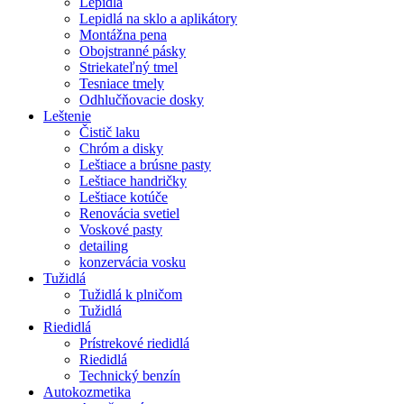
Lepidlá
Lepidlá na sklo a aplikátory
Montážna pena
Obojstranné pásky
Striekateľný tmel
Tesniace tmely
Odhlučňovacie dosky
Leštenie
Čistič laku
Chróm a disky
Leštiace a brúsne pasty
Leštiace handričky
Leštiace kotúče
Renovácia svetiel
Voskové pasty
detailing
konzervácia vosku
Tužidlá
Tužidlá k plničom
Tužidlá
Riedidlá
Prístrekové riedidlá
Riedidlá
Technický benzín
Autokozmetika