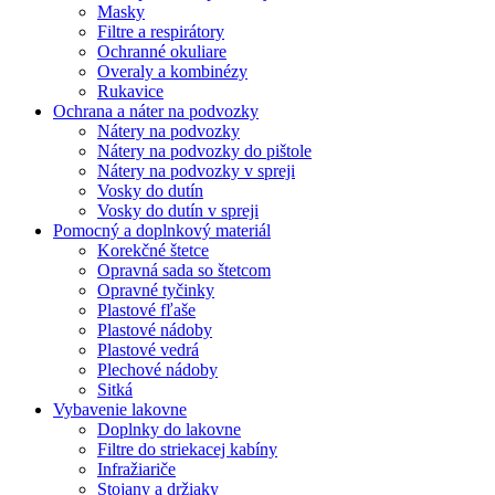
Masky
Filtre a respirátory
Ochranné okuliare
Overaly a kombinézy
Rukavice
Ochrana a náter na podvozky
Nátery na podvozky
Nátery na podvozky do pištole
Nátery na podvozky v spreji
Vosky do dutín
Vosky do dutín v spreji
Pomocný a doplnkový materiál
Korekčné štetce
Opravná sada so štetcom
Opravné tyčinky
Plastové fľaše
Plastové nádoby
Plastové vedrá
Plechové nádoby
Sitká
Vybavenie lakovne
Doplnky do lakovne
Filtre do striekacej kabíny
Infražiariče
Stojany a držiaky