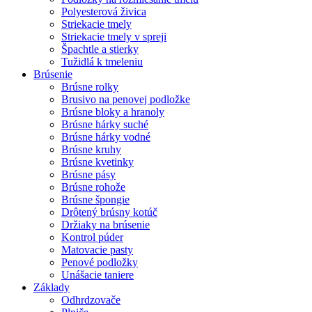
Polyesterová živica
Striekacie tmely
Striekacie tmely v spreji
Špachtle a stierky
Tužidlá k tmeleniu
Brúsenie
Brúsne rolky
Brusivo na penovej podložke
Brúsne bloky a hranoly
Brúsne hárky suché
Brúsne hárky vodné
Brúsne kruhy
Brúsne kvetinky
Brúsne pásy
Brúsne rohože
Brúsne špongie
Drôtený brúsny kotúč
Držiaky na brúsenie
Kontrol púder
Matovacie pasty
Penové podložky
Unášacie taniere
Základy
Odhrdzovače