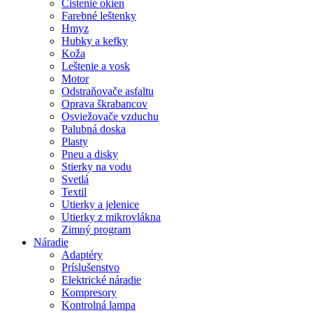
Čistenie okien
Farebné leštenky
Hmyz
Hubky a kefky
Koža
Leštenie a vosk
Motor
Odstraňovače asfaltu
Oprava škrabancov
Osviežovače vzduchu
Palubná doska
Plasty
Pneu a disky
Stierky na vodu
Svetlá
Textil
Utierky a jelenice
Utierky z mikrovlákna
Zimný program
Náradie
Adaptéry
Príslušenstvo
Elektrické náradie
Kompresory
Kontrolná lampa