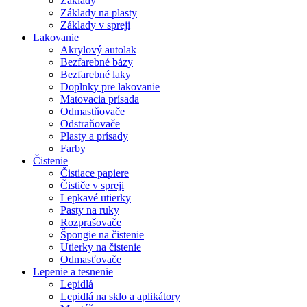
Základy
Základy na plasty
Základy v spreji
Lakovanie
Akrylový autolak
Bezfarebné bázy
Bezfarebné laky
Doplnky pre lakovanie
Matovacia prísada
Odmastňovače
Odstraňovače
Plasty a prísady
Farby
Čistenie
Čistiace papiere
Čističe v spreji
Lepkavé utierky
Pasty na ruky
Rozprašovače
Špongie na čistenie
Utierky na čistenie
Odmasťovače
Lepenie a tesnenie
Lepidlá
Lepidlá na sklo a aplikátory