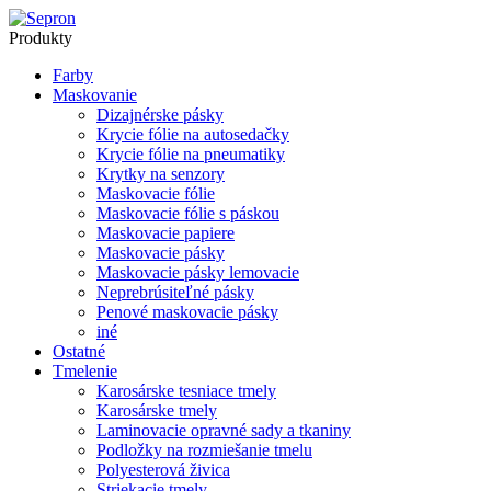
Produkty
Farby
Maskovanie
Dizajnérske pásky
Krycie fólie na autosedačky
Krycie fólie na pneumatiky
Krytky na senzory
Maskovacie fólie
Maskovacie fólie s páskou
Maskovacie papiere
Maskovacie pásky
Maskovacie pásky lemovacie
Neprebrúsiteľné pásky
Penové maskovacie pásky
iné
Ostatné
Tmelenie
Karosárske tesniace tmely
Karosárske tmely
Laminovacie opravné sady a tkaniny
Podložky na rozmiešanie tmelu
Polyesterová živica
Striekacie tmely