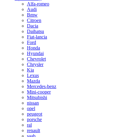
Alfa-romeo
Audi
Bmw
Citroen
Dacia
Daihatsu
Fiat-lancia
Ford
Honda
Hyundai
Chevrolet
Chrysler
Kia
Lexus
Mazda
Mercedes-benz
Mini-cooper
Mitsubishi
nissan
opel
peugeot
porsche
ral
renault
saab