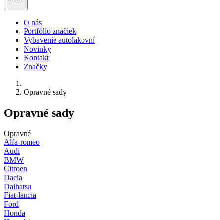
O nás
Portfólio značiek
Vybavenie autolakovní
Novinky
Kontakt
Značky
Opravné sady
Opravné sady
Opravné
Alfa-romeo
Audi
BMW
Citroen
Dacia
Daihatsu
Fiat-lancia
Ford
Honda