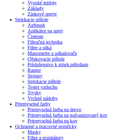
Vysoké teploty
Základy
Zinkové spreje
Striekacie pištole
Airbrush
Aplikátor na sprej
Čistenie
Filtračná technika
Filtre a sitká
Manometre a odkalovače
Ofukovacie pištole
Príslušenstvo k striek.pištoliam
Raptor
Stojany
Striekacie pištole
Tester vzduchu
Trysky
Vrchné nádoby
Priemyselné farby
Priemyselná farba na drevo
Priemyselná farba na galvanizovaný kov
Priemyselná farba na kov
Ochranné a pracovné pomôcky
Masky
Filtre a respirátory