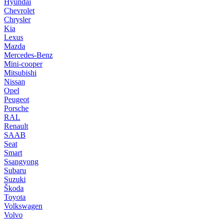
Hyundai
Chevrolet
Chrysler
Kia
Lexus
Mazda
Mercedes-Benz
Mini-cooper
Mitsubishi
Nissan
Opel
Peugeot
Porsche
RAL
Renault
SAAB
Seat
Smart
Ssangyong
Subaru
Suzuki
Škoda
Toyota
Volkswagen
Volvo