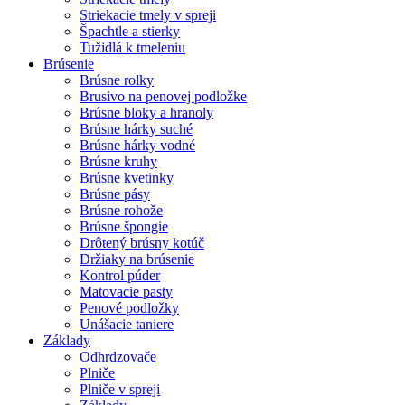
Striekacie tmely v spreji
Špachtle a stierky
Tužidlá k tmeleniu
Brúsenie
Brúsne rolky
Brusivo na penovej podložke
Brúsne bloky a hranoly
Brúsne hárky suché
Brúsne hárky vodné
Brúsne kruhy
Brúsne kvetinky
Brúsne pásy
Brúsne rohože
Brúsne špongie
Drôtený brúsny kotúč
Držiaky na brúsenie
Kontrol púder
Matovacie pasty
Penové podložky
Unášacie taniere
Základy
Odhrdzovače
Plniče
Plniče v spreji