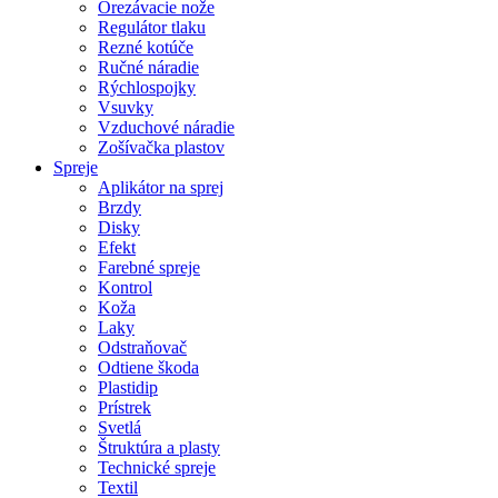
Orezávacie nože
Regulátor tlaku
Rezné kotúče
Ručné náradie
Rýchlospojky
Vsuvky
Vzduchové náradie
Zošívačka plastov
Spreje
Aplikátor na sprej
Brzdy
Disky
Efekt
Farebné spreje
Kontrol
Koža
Laky
Odstraňovač
Odtiene škoda
Plastidip
Prístrek
Svetlá
Štruktúra a plasty
Technické spreje
Textil