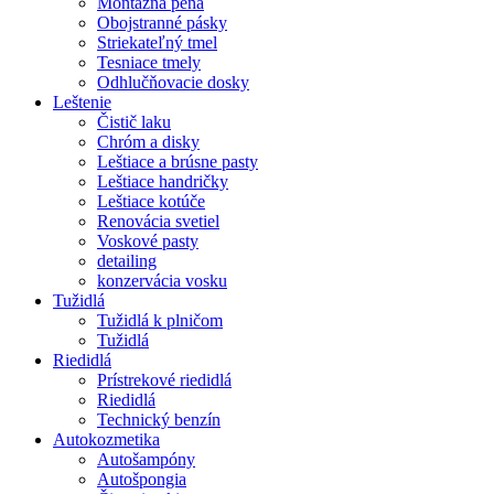
Montážna pena
Obojstranné pásky
Striekateľný tmel
Tesniace tmely
Odhlučňovacie dosky
Leštenie
Čistič laku
Chróm a disky
Leštiace a brúsne pasty
Leštiace handričky
Leštiace kotúče
Renovácia svetiel
Voskové pasty
detailing
konzervácia vosku
Tužidlá
Tužidlá k plničom
Tužidlá
Riedidlá
Prístrekové riedidlá
Riedidlá
Technický benzín
Autokozmetika
Autošampóny
Autošpongia