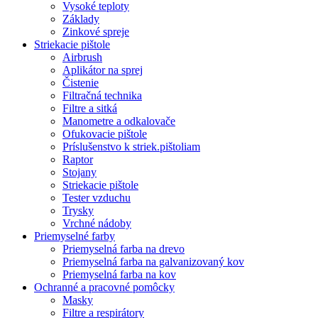
Vysoké teploty
Základy
Zinkové spreje
Striekacie pištole
Airbrush
Aplikátor na sprej
Čistenie
Filtračná technika
Filtre a sitká
Manometre a odkalovače
Ofukovacie pištole
Príslušenstvo k striek.pištoliam
Raptor
Stojany
Striekacie pištole
Tester vzduchu
Trysky
Vrchné nádoby
Priemyselné farby
Priemyselná farba na drevo
Priemyselná farba na galvanizovaný kov
Priemyselná farba na kov
Ochranné a pracovné pomôcky
Masky
Filtre a respirátory