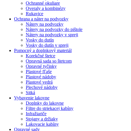
Ochranné okuliare
Overaly a kombinézy
Rukavice
Ochrana a náter na podvozky
Nátery na podvozky
Nátery na podvozky do pištole
Nátery na podvozky v spreji
Vosky do dutín
Vosky do dutín v spreji
Pomocný a doplnkový materiál
Korekčné štetce
Opravná sada so štetcom
Opravné tyčinky
Plastové fľaše
Plastové nádoby
Plastové vedrá
Plechové nádoby
Sitká
Vybavenie lakovne
Doplnky do lakovne
Filtre do striekacej kabíny
Infražiariče
Stojany a držiaky
Lakovacie kabíny
Opravné sady