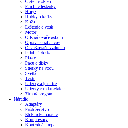
Čistenie okien
Farebné leštenky
Hmyz
Hubky a kefky
Koža
Leštenie a vosk
Motor
Odstraňovače asfaltu
Oprava škrabancov
Osviežovače vzduchu
Palubná doska
Plasty
Pneu a disky
Stierky na vodu
Svetlá
Textil
Utierky a jelenice
Utierky z mikrovlákna
Zimný program
Náradie
Adaptéry
Príslušenstvo
Elektrické náradie
Kompresory
Kontrolná lampa