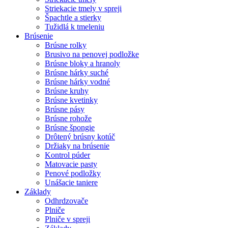
Striekacie tmely v spreji
Špachtle a stierky
Tužidlá k tmeleniu
Brúsenie
Brúsne rolky
Brusivo na penovej podložke
Brúsne bloky a hranoly
Brúsne hárky suché
Brúsne hárky vodné
Brúsne kruhy
Brúsne kvetinky
Brúsne pásy
Brúsne rohože
Brúsne špongie
Drôtený brúsny kotúč
Držiaky na brúsenie
Kontrol púder
Matovacie pasty
Penové podložky
Unášacie taniere
Základy
Odhrdzovače
Plniče
Plniče v spreji