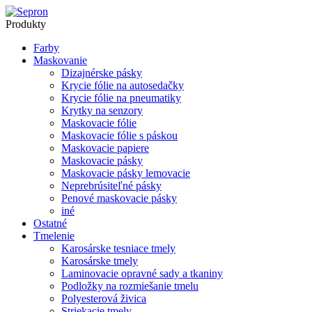
Produkty
Farby
Maskovanie
Dizajnérske pásky
Krycie fólie na autosedačky
Krycie fólie na pneumatiky
Krytky na senzory
Maskovacie fólie
Maskovacie fólie s páskou
Maskovacie papiere
Maskovacie pásky
Maskovacie pásky lemovacie
Neprebrúsiteľné pásky
Penové maskovacie pásky
iné
Ostatné
Tmelenie
Karosárske tesniace tmely
Karosárske tmely
Laminovacie opravné sady a tkaniny
Podložky na rozmiešanie tmelu
Polyesterová živica
Striekacie tmely