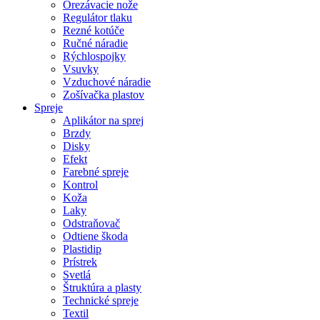
Orezávacie nože
Regulátor tlaku
Rezné kotúče
Ručné náradie
Rýchlospojky
Vsuvky
Vzduchové náradie
Zošívačka plastov
Spreje
Aplikátor na sprej
Brzdy
Disky
Efekt
Farebné spreje
Kontrol
Koža
Laky
Odstraňovač
Odtiene škoda
Plastidip
Prístrek
Svetlá
Štruktúra a plasty
Technické spreje
Textil