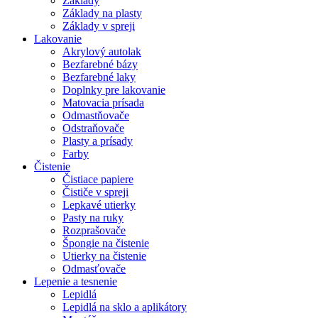
Základy
Základy na plasty
Základy v spreji
Lakovanie
Akrylový autolak
Bezfarebné bázy
Bezfarebné laky
Doplnky pre lakovanie
Matovacia prísada
Odmastňovače
Odstraňovače
Plasty a prísady
Farby
Čistenie
Čistiace papiere
Čističe v spreji
Lepkavé utierky
Pasty na ruky
Rozprašovače
Špongie na čistenie
Utierky na čistenie
Odmasťovače
Lepenie a tesnenie
Lepidlá
Lepidlá na sklo a aplikátory