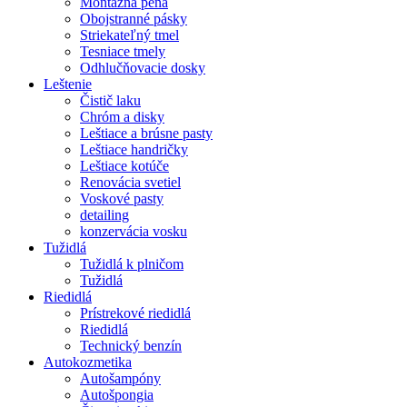
Montážna pena
Obojstranné pásky
Striekateľný tmel
Tesniace tmely
Odhlučňovacie dosky
Leštenie
Čistič laku
Chróm a disky
Leštiace a brúsne pasty
Leštiace handričky
Leštiace kotúče
Renovácia svetiel
Voskové pasty
detailing
konzervácia vosku
Tužidlá
Tužidlá k plničom
Tužidlá
Riedidlá
Prístrekové riedidlá
Riedidlá
Technický benzín
Autokozmetika
Autošampóny
Autošpongia